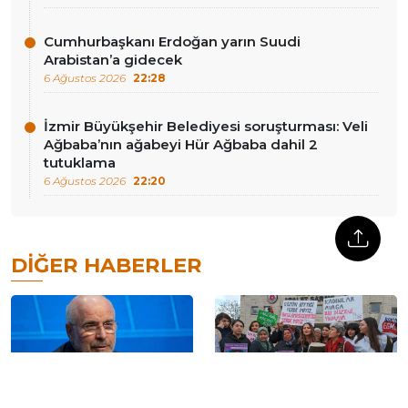
Cumhurbaşkanı Erdoğan yarın Suudi
Arabistan’a gidecek
6 Ağustos 2026
22:28
İzmir Büyükşehir Belediyesi soruşturması: Veli
Ağbaba’nın ağabeyi Hür Ağbaba dahil 2
tutuklama
6 Ağustos 2026
22:20
DIĞER HABERLER
İran Meclis Başkanı’ndan
Ummahan Korkut davası