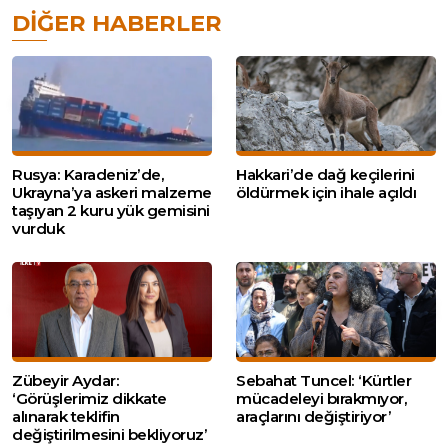
DIĞER HABERLER
Rusya: Karadeniz’de,
Hakkari’de dağ keçilerini
Ukrayna’ya askeri malzeme
öldürmek için ihale açıldı
taşıyan 2 kuru yük gemisini
vurduk
Zübeyir Aydar:
Sebahat Tuncel: ‘Kürtler
‘Görüşlerimiz dikkate
mücadeleyi bırakmıyor,
alınarak teklifin
araçlarını değiştiriyor’
değiştirilmesini bekliyoruz’