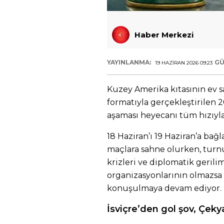
Haber Merkezi
YAYINLANMA:
GÜ
19 HAZIRAN 2026 09:23
Kuzey Amerika kıtasının ev sa
formatıyla gerçekleştirilen
aşaması heyecanı tüm hızıyla
18 Haziran’ı 19 Haziran’a bağ
maçlara sahne olurken, turn
krizleri ve diplomatik gerili
organizasyonlarının olmazsa 
konuşulmaya devam ediyor.
İsviçre’den gol şov, Çek