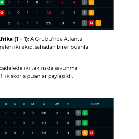
ika (1 – 1):
A Grubu’nda Atlanta
elen iki ekip, sahadan birer puanla
ücadelede iki takım da savunma
1’lik skorla puanlar paylaşıldı.