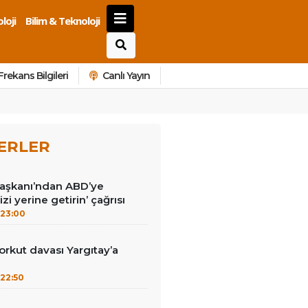
loji
Bilim & Teknoloji
Frekans Bilgileri
Canlı Yayın
ERLER
Başkanı’ndan ABD’ye
izi yerine getirin’ çağrısı
23:00
kut davası Yargıtay’a
22:50