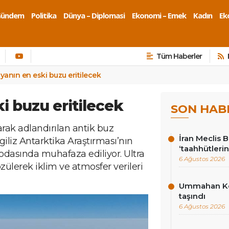
Gündem
Politika
Dünya – Diplomasi
Ekonomi – Emek
Kadın
Eko
Tüm Haberler
yanın en eski buzu eritilecek
i buzu eritilecek
SON HAB
arak adlandırılan antik buz
İran Meclis 
ngiliz Antarktika Araştırması’nın
‘taahhütlerin
odasında muhafaza ediliyor. Ultra
6 Ağustos 2026
ülerek iklim ve atmosfer verileri
Ummahan Kor
taşındı
6 Ağustos 2026