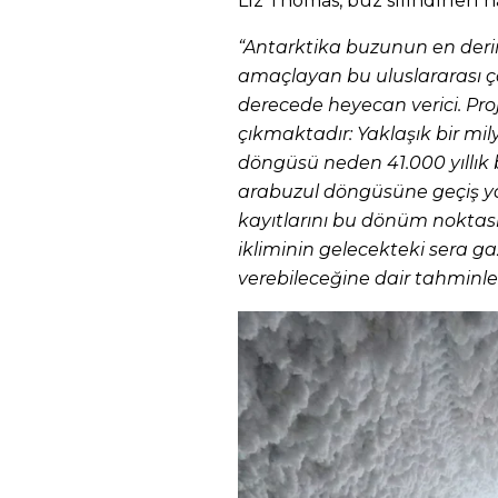
Liz Thomas, buz silindirleri h
“Antarktika buzunun en derin
amaçlayan bu uluslararası ç
derecede heyecan verici. Pro
çıkmaktadır: Yaklaşık bir mil
döngüsü neden 41.000 yıllık 
arabuzul döngüsüne geçiş yap
kayıtlarını bu dönüm noktas
ikliminin gelecekteki sera gaz
verebileceğine dair tahminler