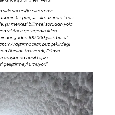
akkında şu bilgileri verdi:
 sırlarını açığa çıkarmayı
abanın bir parçası olmak inanılmaz
je, şu merkezi bilimsel sorudan yola
yon yıl önce gezegenin iklim
bir döngüden 100.000 yıllık buzul-
tı? Araştırmacılar, buz çekirdeği
ının ötesine taşıyarak, Dünya
ı artışlarına nasıl tepki
i geliştirmeyi umuyor.”