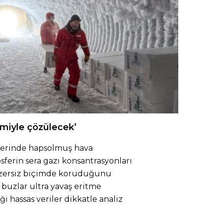
emiyle çözülecek’
klerinde hapsolmuş hava
sferin sera gazı konsantrasyonları
enzersiz biçimde koruduğunu
 buzlar ultra yavaş eritme
i hassas veriler dikkatle analiz