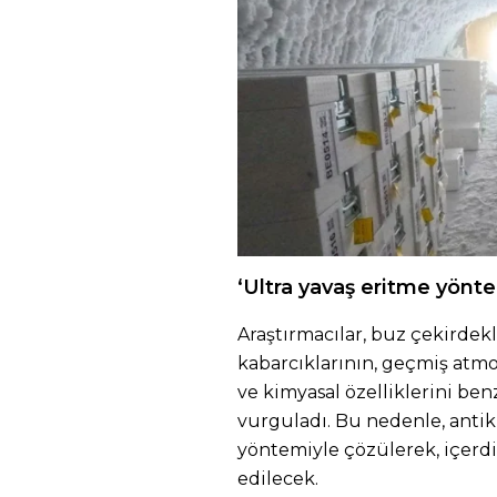
‘Ultra yavaş eritme yönt
Araştırmacılar, buz çekirde
kabarcıklarının, geçmiş atmo
ve kimyasal özelliklerini b
vurguladı. Bu nedenle, antik
yöntemiyle çözülerek, içerdiğ
edilecek.