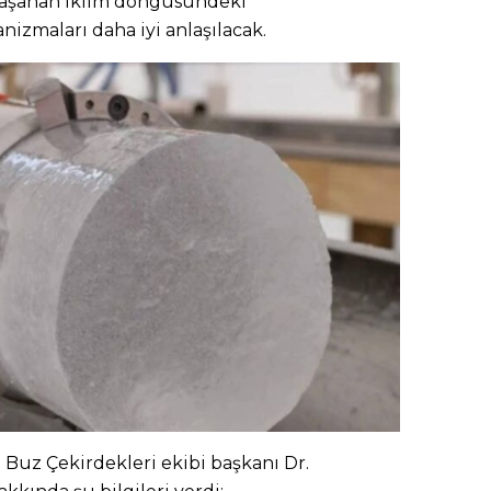
 yaşanan iklim döngüsündeki
izmaları daha iyi anlaşılacak.
ı Buz Çekirdekleri ekibi başkanı Dr.