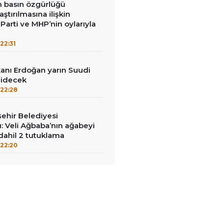
in basın özgürlüğü
raştırılmasına ilişkin
Parti ve MHP’nin oylarıyla
22:31
nı Erdoğan yarın Suudi
gidecek
22:28
ehir Belediyesi
: Veli Ağbaba’nın ağabeyi
dahil 2 tutuklama
22:20