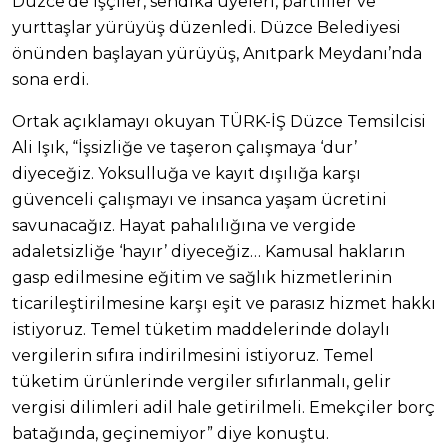
Düzce’de işçiler, sendika üyeleri, partililer ve
yurttaşlar yürüyüş düzenledi. Düzce Belediyesi
önünden başlayan yürüyüş, Anıtpark Meydanı’nda
sona erdi.
Ortak açıklamayı okuyan TÜRK-İŞ Düzce Temsilcisi
Ali Işık, “İşsizliğe ve taşeron çalışmaya ‘dur’
diyeceğiz. Yoksulluğa ve kayıt dışılığa karşı
güvenceli çalışmayı ve insanca yaşam ücretini
savunacağız. Hayat pahalılığına ve vergide
adaletsizliğe ‘hayır’ diyeceğiz… Kamusal hakların
gasp edilmesine eğitim ve sağlık hizmetlerinin
ticarileştirilmesine karşı eşit ve parasız hizmet hakkı
istiyoruz. Temel tüketim maddelerinde dolaylı
vergilerin sıfıra indirilmesini istiyoruz. Temel
tüketim ürünlerinde vergiler sıfırlanmalı, gelir
vergisi dilimleri adil hale getirilmeli. Emekçiler borç
batağında, geçinemiyor” diye konuştu.