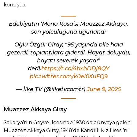
konuştu.
Edebiyatın ‘Mona Rosa’sı Muazzez Akkaya,
son yolculuğuna uğurlandı
Oğlu Özgür Giray, “95 yaşında bile hala
gezerdi, toplantılara giderdi. Hayat doluydu,
hayatı severek yaşadı”
dedi.
https://t.co/4bxbDDj8QY
pic.twitter.com/k0el0XuFQ9
— İlke TV (@ilketvcomtr)
June 9, 2025
Muazzez Akkaya Giray
Sakarya’nın Geyve ilçesinde 1930’da dünyaya gelen
Muazzez Akkaya Giray, 1948’de Kandilli Kız Lisesi’ni