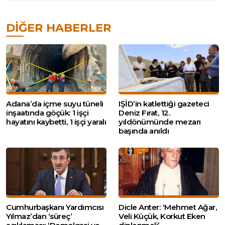
DIĞER HABERLER
Adana’da içme suyu tüneli
IŞİD’in katlettiği gazeteci
inşaatında göçük: 1 işçi
Deniz Fırat, 12.
hayatını kaybetti, 1 işçi yaralı
yıldönümünde mezarı
başında anıldı
Cumhurbaşkanı Yardımcısı
Dicle Anter: ‘Mehmet Ağar,
Yılmaz’dan ‘süreç’
Veli Küçük, Korkut Eken