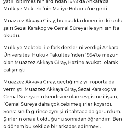
yatılı bitirmesinin ardından 1949’da Ankara’da
Mülkiye Mektebi’nin Maliye Bölümü’ne girdi.
Muazzez Akkaya Giray, bu okulda dönemin iki ünlü
şairi Sezai Karakoç ve Cemal Süreya ile aynı sınıfta
okudu.
Mülkiye Mektebi ile fark derslerini verdiği Ankara
Üniversitesi Hukuk Fakültesi’nden 1954’te mezun
olan Muazzez Akkaya Giray, Hazine avukatı olarak
çalışmıştı.
Muazzez Akkaya Giray, geçtiğimiz yıl röportajda
vermişti. Muazzez Akkaya Giray, Sezai Karakoç ve
Cemal Süreya’nın kendisine olan sevgisine ilişkin;
“Cemal Süreya daha çok cebime şiirler koyardı.
Sonra sınıfa girince aynı şiiri tahtada da görürdüm.
Şiirlerin ona ait olduğunu sonradan öğrendim. Ben
o dönem bu şekilde bir arkadaş edinmeyi,