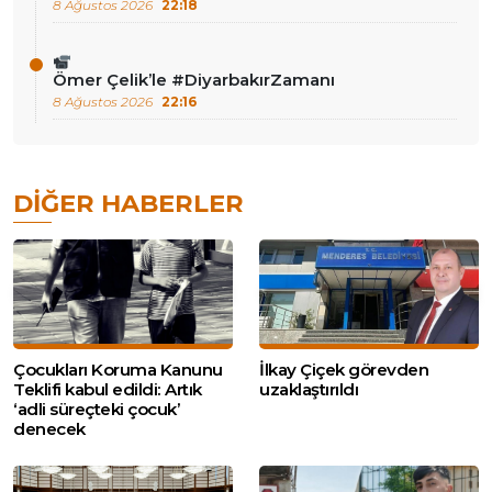
8 Ağustos 2026
22:18
Ömer Çelik’le #DiyarbakırZamanı
8 Ağustos 2026
22:16
DIĞER HABERLER
Çocukları Koruma Kanunu
İlkay Çiçek görevden
Teklifi kabul edildi: Artık
uzaklaştırıldı
‘adli süreçteki çocuk’
denecek