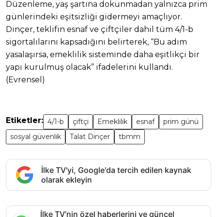
Düzenleme, yaş şartına dokunmadan yalnızca prim
günlerindeki eşitsizliği gidermeyi amaçlıyor.
Dinçer, teklifin esnaf ve çiftçiler dahil tüm 4/1-b
sigortalılarını kapsadığını belirterek, “Bu adım
yasalaşırsa, emeklilik sisteminde daha eşitlikçi bir
yapı kurulmuş olacak” ifadelerini kullandı.
(Evrensel)
Etiketler:
4/1-b
çiftçi
Emeklilik
esnaf
prim günü
sosyal güvenlik
Talat Dinçer
tbmm
İlke TV'yi, Google'da tercih edilen kaynak
olarak ekleyin
İlke TV’nin özel haberlerini ve güncel