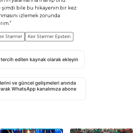
on’ın yalanlarına inanıp onu
 şimdi bile bu hikayenin bir kez
masını izlemek zorunda
rim.”
eir Starmer
Keir Starmer Epstein
 tercih edilen kaynak olarak ekleyin
lerini ve güncel gelişmeleri anında
layarak WhatsApp kanalımıza abone