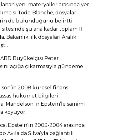
nlanan yeni materyaller arasında yer
dımcısı Todd Blanche, dosyalar
erin de bulunduğunu belirtti.
 sitesinde şu ana kadar toplam 11
. Bakanlık, ilk dosyaları Aralık
tı.
ki ABD Büyükelçisi Peter
kisini açığa çıkarmasıyla gündeme
lson’ın 2008 küresel finans
hassas hükümet bilgileri
ıca, Mandelson’ın Epstein’le samimi
ya koyuyor.
ıca, Epstein’ın 2003-2004 arasında
 Avila da Silva’yla bağlantılı