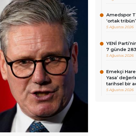
Amedspor Tar
‘ortak tribün
5 Ağustos 2026
YENİ Parti’
7 günde 283 
5 Ağustos 2026
Emekçi Harek
Yasa’ değerle
tarihsel bir 
5 Ağustos 2026