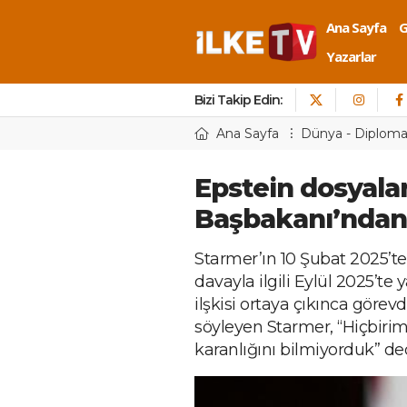
Ana Sayfa
Yazarlar
Bizi Takip Edin:
Ana Sayfa
Dünya - Diploma
Epstein dosyaları
Başbakanı’ndan
Starmer’ın 10 Şubat 2025’t
davayla ilgili Eylül 2025’te
ilşkisi ortaya çıkınca görevd
söyleyen Starmer, “Hiçbirimi
karanlığını bilmiyorduk” ded