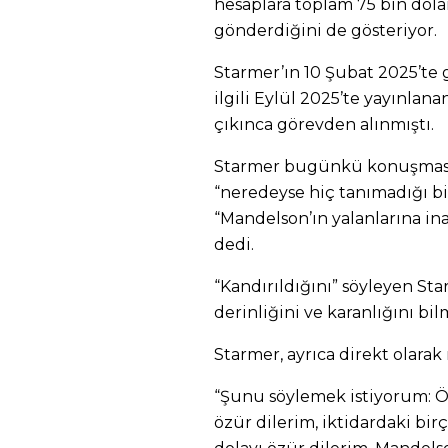
hesaplara toplam 75 bin dola
gönderdiğini de gösteriyor.
Starmer’ın 10 Şubat 2025’te 
ilgili Eylül 2025’te yayınlana
çıkınca görevden alınmıştı.
Starmer bugünkü konuşmasın
“neredeyse hiç tanımadığı bir
“Mandelson’ın yalanlarına in
dedi.
“Kandırıldığını” söyleyen Sta
derinliğini ve karanlığını bi
Starmer, ayrıca direkt olarak
“Şunu söylemek istiyorum: Özü
özür dilerim, iktidardaki bir