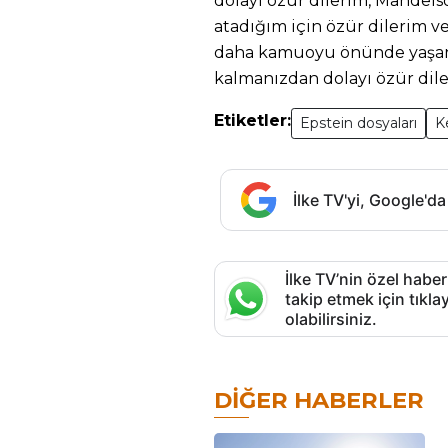
dolayı özür dilerim, Mandels
atadığım için özür dilerim ve
daha kamuoyu önünde yaşan
kalmanızdan dolayı özür dile
Etiketler:
Epstein dosyaları
K
İlke TV'yi, Google'da
İlke TV’nin özel haber
takip etmek için tık
olabilirsiniz.
DIĞER HABERLER