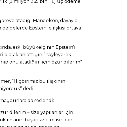
rlık (3 milyon 265 bin TL) üç ödeme
göreve atadığı Mandelson, davayla
n belgelerde Epstein’le ilşkisi ortaya
da, eski büyükelçinin Epstein’i
i olarak anlattığını” söyleyerek
anıp onu atadığım için özür dilerim”
rmer, “Hiçbirimiz bu ilişkinin
lmiyorduk” dedi.
 mağdurlara da seslendi:
r dilerim – size yapılanlar için
çok insanın başarısız olmasından