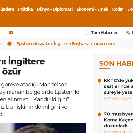
Gündem
Politika
Dünya – Diplomasi
Ekonomi – Emek
Kadın
Eko
Tüm Haberler
si
Epstein dosyaları: İngiltere Başbakanı’ndan özür
: İngiltere
SON HAB
 özür
KKTC’de yüks
e göreve atadığı Mandelson,
saatlerinde 
 yayınlanan belgelerde Epstein’le
süreyle yasa
5 Ağustos 2026
en alınmıştı. “Kandırıldığını”
z bu ilişkinin derinliğini ve
i.
70 müzisyen
Koma Keçen 
düzenledi
5 Ağustos 2026