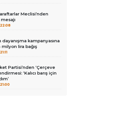
aftarlar Meclisi’nden
’ mesajı
22:08
nin dayanışma kampanyasına
milyon lira bağış
21:11
et Partisi’nden ‘Çerçeve
ndirmesi: ‘Kalıcı barış için
adım’
21:00