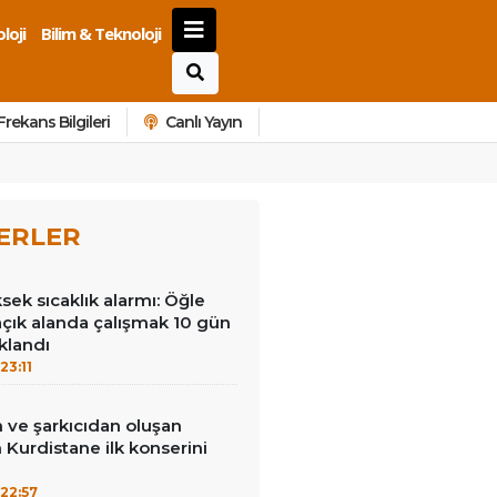
loji
Bilim & Teknoloji
Frekans Bilgileri
Canlı Yayın
ERLER
ek sıcaklık alarmı: Öğle
açık alanda çalışmak 10 gün
klandı
23:11
 ve şarkıcıdan oluşan
Kurdistane ilk konserini
22:57