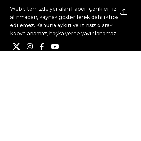
Web sitemizde yer alan haber içerikleri izin
alınmadan, kaynak gösterilerek dahi iktibas
edilemez. Kanuna aykırı ve izinsiz olarak
kopyalanamaz, başka yerde yayınlanamaz.
HABERLER
Dünya – Diplomasi
Kültür Sanat
Ekonomi – Emek
Bilim & Teknoloji
Spor