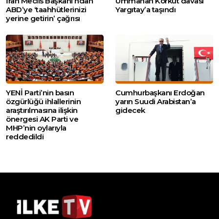
İran Meclis Başkanı’ndan
Ummahan Korkut davası
ABD’ye ‘taahhütlerinizi
Yargıtay’a taşındı
yerine getirin’ çağrısı
YENİ Parti’nin basın
Cumhurbaşkanı Erdoğan
özgürlüğü ihlallerinin
yarın Suudi Arabistan’a
araştırılmasına ilişkin
gidecek
önergesi AK Parti ve
MHP’nin oylarıyla
reddedildi