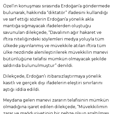
Özel’in konuşması sırasında Erdoğan’a göndermede
bulunarak, hakkında “diktatör” ifadesini kullandığı
ve sarf ettiği sözlerin Erdoğan’a yönelik akla
mantığa sığmayacak ifadelerden oluştuğu
savunulan dilekçede, “Davalının ağır hakaret ve
iftira niteliğindeki söylemleri medya yoluyla tüm
ülkede yayınlanmış ve müvekkile atılan iftira tüm
ülke nezdinde alenileştirilerek müvekkilin manevi
bütünlüğüne telafisi mümkün olmayacak şekilde
saldırıda bulunulmuştur” denildi.
Dilekçede, Erdoğan’ı itibarsızlaştırmaya yönelik
kasıtlı ve gerçek dışı ifadelerin eleştiri sınırlarını
aştığı iddia edildi.
Meydana gelen manevi zararın telafisinin mümkün
olmadığına işaret edilen dilekçede, “Müvekkilimin
zarar ve mağduriyetinin bir nebze olsun azaltılması