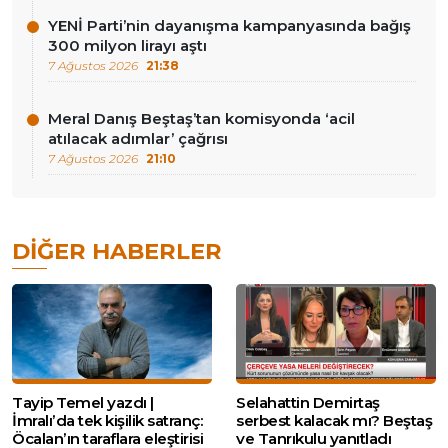
YENİ Parti’nin dayanışma kampanyasında bağış
300 milyon lirayı aştı
7 Ağustos 2026
21:38
Meral Danış Beştaş’tan komisyonda ‘acil
atılacak adımlar’ çağrısı
7 Ağustos 2026
21:10
DIĞER HABERLER
Tayip Temel yazdı |
Selahattin Demirtaş
İmralı’da tek kişilik satranç:
serbest kalacak mı? Beştaş
Öcalan’ın taraflara eleştirisi
ve Tanrıkulu yanıtladı