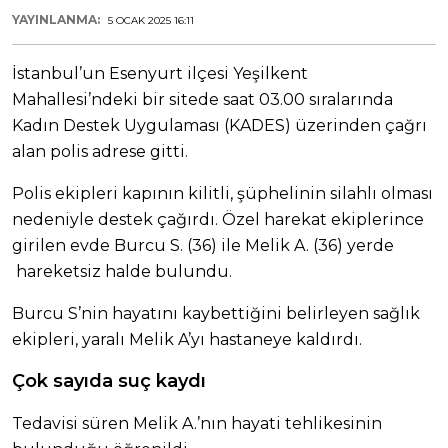
YAYINLANMA:
5 OCAK 2025 16:11
İstanbul’un Esenyurt ilçesi Yeşilkent
Mahallesi’ndeki bir sitede saat 03.00 sıralarında
Kadın Destek Uygulaması (KADES) üzerinden çağrı
alan polis adrese gitti.
Polis ekipleri kapının kilitli, şüphelinin silahlı olması
nedeniyle destek çağırdı. Özel harekat ekiplerince
girilen evde Burcu S. (36) ile Melik A. (36) yerde
hareketsiz halde bulundu.
Burcu S’nin hayatını kaybettiğini belirleyen sağlık
ekipleri, yaralı Melik A’yı hastaneye kaldırdı.
Çok sayıda suç kaydı
Tedavisi süren Melik A.’nın hayati tehlikesinin