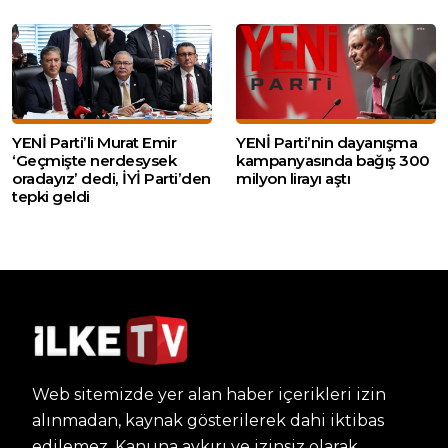
YENİ Parti’li Murat Emir
YENİ Parti’nin dayanışma
‘Geçmişte nerdesysek
kampanyasında bağış 300
oradayız’ dedi, İYİ Parti’den
milyon lirayı aştı
tepki geldi
Web sitemizde yer alan haber içerikleri izin
alınmadan, kaynak gösterilerek dahi iktibas
edilemez. Kanuna aykırı ve izinsiz olarak