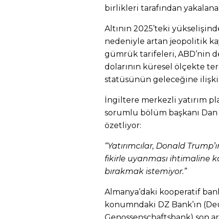
birlikleri tarafından yakala
Altının 2025’teki yükselişind
nedeniyle artan jeopolitik k
gümrük tarifeleri, ABD’nin 
dolarının küresel ölçekte te
statüsünün geleceğine ilişk
İngiltere merkezli yatırım p
sorumlu bölüm başkanı Dan
özetliyor:
“Yatırımcılar, Donald Trump’ın
fikirle uyanması ihtimaline k
bırakmak istemiyor.”
Almanya’daki kooperatif ban
konumndaki DZ Bank’ın (Deu
Genossenschaftsbank) son ara