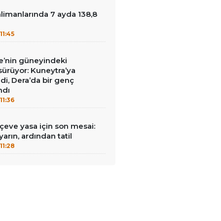
limanlarında 7 ayda 138,8
u
11:45
iye’nin güneyindeki
 sürüyor: Kuneytra’ya
ildi, Dera’da bir genç
ndı
11:36
rçeve yasa için son mesai:
arın, ardından tatil
11:28