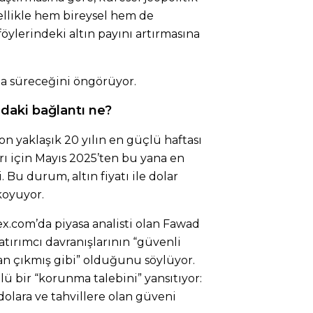
llikle hem bireysel hem de
öylerindeki altın payını artırmasına
da süreceğini öngörüyor.
ındaki bağlantı ne?
son yaklaşık 20 yılın en güçlü haftası
rı için Mayıs 2025’ten bu yana en
 Bu durum, altın fiyatı ile dolar
koyuyor.
x.com’da piyasa analisti olan Fawad
tırımcı davranışlarının “güvenli
dan çıkmış gibi” olduğunu söylüyor.
üçlü bir “korunma talebini” yansıtıyor:
 dolara ve tahvillere olan güveni