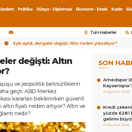
Gündem
Politika
Dünya – Diplomasi
Ekonomi – Emek
Kadın
Eko
Tüm Haberler
k
Eşik aşıldı, dengeler değişti: Altın neden yükseliyor?
eler değişti: Altın
SON HAB
or?
Amedspor’da 
düşüşü ve jeopolitik belirsizliklerin
Kayserispor’
 daha geçti. ABD Merkez
9 Ağustos 2026
ikası kararları beklenirken güvenli
i altın fiyatı neden artıyor? Altın ve
Kredi çekenin
ğlantı nedir?
yüzde 628’i 
gelirini büyü
9 Ağustos 2026