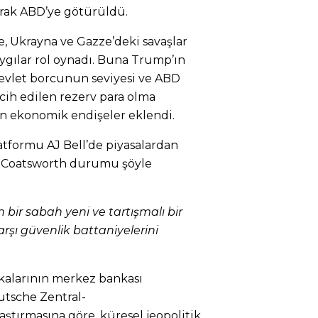
narak ABD’ye götürüldü.
e, Ukrayna ve Gazze’deki savaşlar
aygılar rol oynadı. Buna Trump’ın
devlet borcunun seviyesi ve ABD
rcih edilen rezerv para olma
in ekonomik endişeler eklendi.
latformu AJ Bell’de piyasalardan
 Coatsworth durumu şöyle
 bir sabah yeni ve tartışmalı bir
arşı güvenlik battaniyelerini
kalarının merkez bankası
tsche Zentral-
ştırmasına göre, küresel jeopolitik