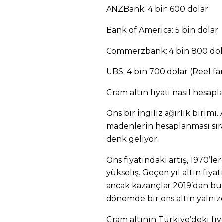
ANZBank: 4 bin 600 dolar
Bank of America: 5 bin dolar
Commerzbank: 4 bin 800 dol
UBS: 4 bin 700 dolar (Reel fa
Gram altın fiyatı nasıl hesapl
Ons bir İngiliz ağırlık birimi
madenlerin hesaplanması sıras
denk geliyor.
Ons fiyatındaki artış, 1970’
yükseliş. Geçen yıl altın fiyat
ancak kazançlar 2019’dan bu
dönemde bir ons altın yalnızc
Gram altının Türkiye’deki fiy