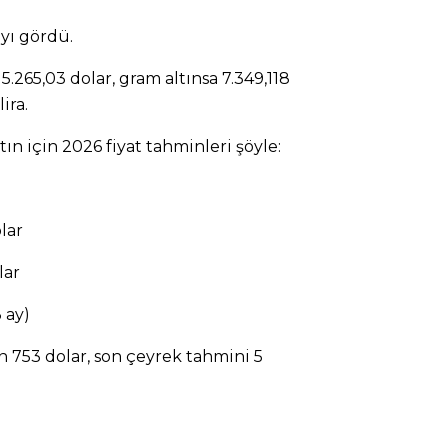
ayı gördü.
 5.265,03 dolar, gram altınsa 7.349,118
ira.
tın için 2026 fiyat tahminleri şöyle:
lar
lar
 ay)
n 753 dolar, son çeyrek tahmini 5