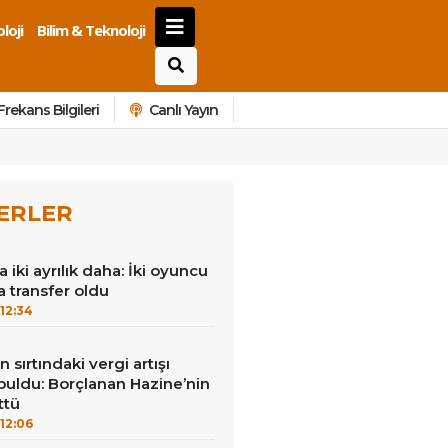
loji
Bilim & Teknoloji
Frekans Bilgileri
Canlı Yayın
ERLER
iki ayrılık daha: İki oyuncu
a transfer oldu
12:34
 sırtındaki vergi artışı
buldu: Borçlanan Hazine’nin
ttü
12:06