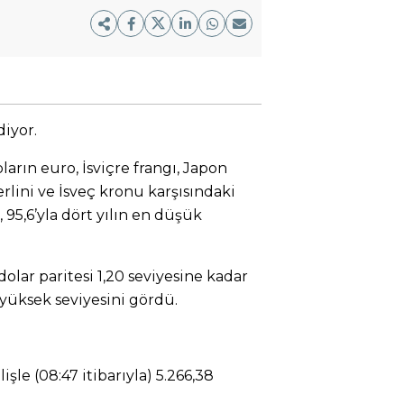
diyor.
arın euro, İsviçre frangı, Japon
terlini ve İsveç kronu karşısındaki
 95,6’yla dört yılın en düşük
dolar paritesi 1,20 seviyesine kadar
yüksek seviyesini gördü.
işle (08:47 itibarıyla) 5.266,38