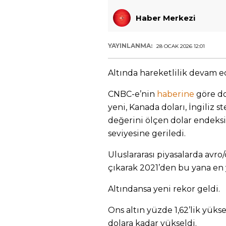
Haber Merkezi
YAYINLANMA:
28 OCAK 2026 12:01
Altında hareketlilik devam e
CNBC-e’nin
haberine
göre dol
yeni, Kanada doları, İngiliz s
değerini ölçen dolar endeksi,
seviyesine geriledi.
Uluslararası piyasalarda avro/
çıkarak 2021’den bu yana en 
Altındansa yeni rekor geldi.
Ons altın yüzde 1,62’lik yüksel
dolara kadar yükseldi.