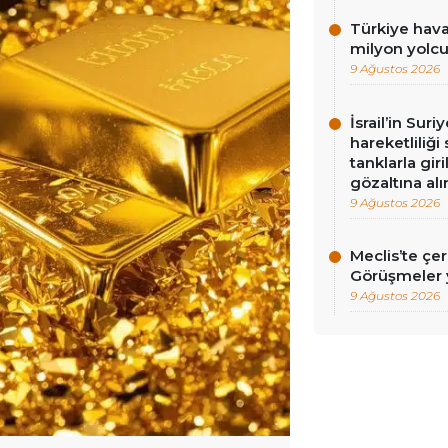
Türkiye hava
milyon yolc
9 Ağustos 2026
İsrail’in Sur
hareketliliği
tanklarla gir
gözaltına alı
9 Ağustos 2026
Meclis’te çe
Görüşmeler y
9 Ağustos 2026