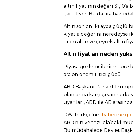
altın fiyatının değeri 31,10’a
çarpılıyor. Bu da lira bazında
Altın son on iki ayda güçlü b
kıyasla değerini neredeyse ik
gram altın ve çeyrek altın fiy
Altın fiyatları neden yüks
Piyasa gözlemcilerine göre be
ara en önemli itici gücü.
ABD Başkanı Donald Trump’ın
planlarına karşı çıkan herk
uyarıları, ABD ile AB arasında
DW Türkçe’nin
haberine gö
ABD’nin Venezuela’daki müda
Bu müdahalede Devlet Başka