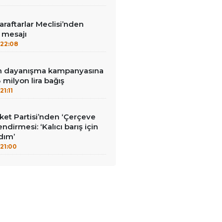
aftarlar Meclisi’nden
’ mesajı
22:08
nin dayanışma kampanyasına
milyon lira bağış
21:11
et Partisi’nden ‘Çerçeve
ndirmesi: ‘Kalıcı barış için
adım’
21:00