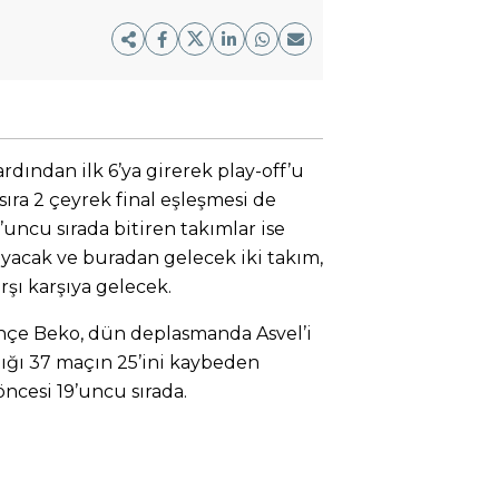
ından ilk 6’ya girerek play-off’u
sıra 2 çeyrek final eşleşmesi de
0’uncu sırada bitiren takımlar ise
ayacak ve buradan gelecek iki takım,
karşı karşıya gelecek.
ahçe Beko, dün deplasmanda Asvel’i
tığı 37 maçın 25’ini kaybeden
ncesi 19’uncu sırada.