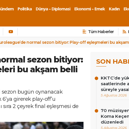
Gündem
Politika
Dünya – Diplomasi
Ekonomi – Emek
Kadın
Eko
Tüm Haberler
uroleague’de normal sezon bitiyor: Play-off eşleşmeleri bu akşam 
ormal sezon bitiyor:
SON HAB
leri bu akşam belli
KKTC’de yüks
saatlerinde 
süreyle yasa
l sezon bugün oynanacak
5 Ağustos 2026
6’ya girerek play-off’u
 sıra 2 çeyrek final eşleşmesi de
70 müzisyen
Koma Keçen 
düzenledi
5 Ağustos 2026