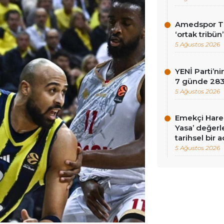
Amedspor Tar
‘ortak tribün
5 Ağustos 2026
YENİ Parti’
7 günde 283 
5 Ağustos 2026
Emekçi Harek
Yasa’ değerle
tarihsel bir 
5 Ağustos 2026