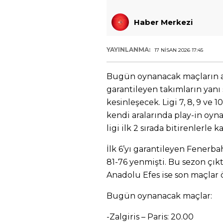
Haber Merkezi
YAYINLANMA:
17 NISAN 2026 17:45
Bugün oynanacak maçların ard
garantileyen takımların yanı 
kesinleşecek. Ligi 7, 8, 9 ve 1
kendi aralarında play-in oyn
ligi ilk 2 sırada bitirenlerle 
İlk 6’yı garantileyen Fenerb
81-76 yenmişti. Bu sezon çık
Anadolu Efes ise son maçlar ö
Bugün oynanacak maçlar:
-Zalgiris – Paris: 20.00