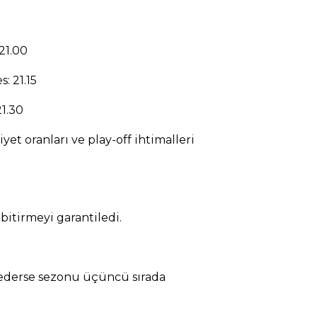
21.00
: 21.15
1.30
et oranları ve play-off ihtimalleri
bitirmeyi garantiledi.
bederse sezonu üçüncü sırada