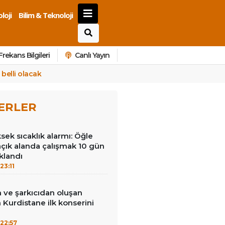
loji
Bilim & Teknoloji
Frekans Bilgileri
Canlı Yayın
belli olacak
ERLER
ek sıcaklık alarmı: Öğle
açık alanda çalışmak 10 gün
klandı
23:11
 ve şarkıcıdan oluşan
Kurdistane ilk konserini
22:57