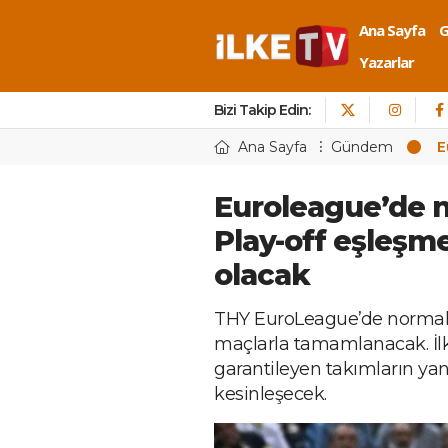
Ana Sayfa
Yazarlar
Bizi Takip Edin:
Ana Sayfa
Gündem
E
Euroleague’de n
Play-off eşleşme
olacak
THY EuroLeague’de norma
maçlarla tamamlanacak. İlk 
garantileyen takımların yanı
kesinleşecek.