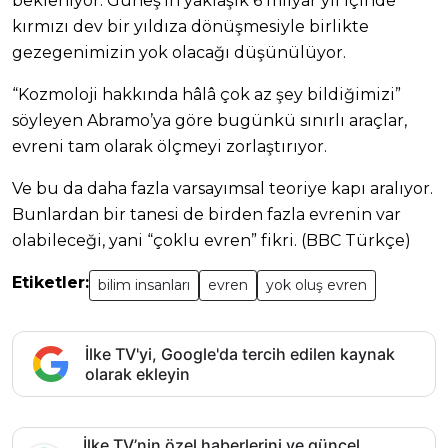
bekleniyor. Güneş’in yaklaşık 6 milyar yıl içinde
kırmızı dev bir yıldıza dönüşmesiyle birlikte
gezegenimizin yok olacağı düşünülüyor.
“Kozmoloji hakkında hâlâ çok az şey bildiğimizi”
söyleyen Abramo’ya göre bugünkü sınırlı araçlar,
evreni tam olarak ölçmeyi zorlaştırıyor.
Ve bu da daha fazla varsayımsal teoriye kapı aralıyor.
Bunlardan bir tanesi de birden fazla evrenin var
olabileceği, yani “çoklu evren” fikri. (BBC Türkçe)
Etiketler:
bilim insanları
evren
yok oluş evren
İlke TV'yi, Google'da tercih edilen kaynak
olarak ekleyin
İlke TV’nin özel haberlerini ve güncel