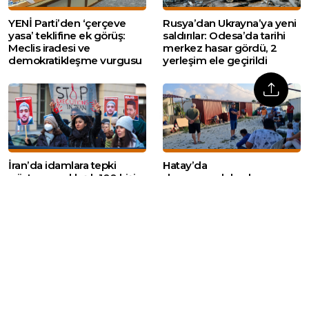
YENİ Parti’den ‘çerçeve
Rusya’dan Ukrayna’ya yeni
yasa’ teklifine ek görüş:
saldırılar: Odesa’da tarihi
Meclis iradesi ve
merkez hasar gördü, 2
demokratikleşme vurgusu
yerleşim ele geçirildi
İran’da idamlara tepki
Hatay’da
gösteren yaklaşık 100 kişi
depremzedelerden
ifadeye çağrıldı
konteyner kent
tahliyelerine tepki: ‘Nereye
gideceğiz?’