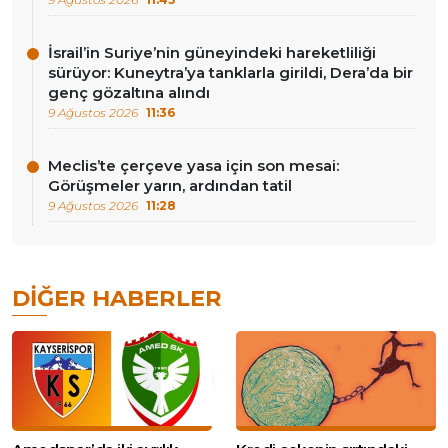
İsrail’in Suriye’nin güneyindeki hareketliliği
sürüyor: Kuneytra’ya tanklarla girildi, Dera’da bir
genç gözaltına alındı
9 Ağustos 2026
11:36
Meclis’te çerçeve yasa için son mesai:
Görüşmeler yarın, ardından tatil
9 Ağustos 2026
11:28
DIĞER HABERLER