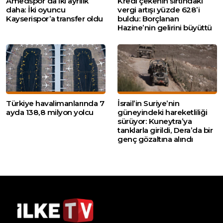
Amedspor’da iki ayrılık
Kredi çekenin sırtındaki
daha: İki oyuncu
vergi artışı yüzde 628’i
Kayserispor’a transfer oldu
buldu: Borçlanan
Hazine’nin gelirini büyüttü
Türkiye havalimanlarında 7
İsrail’in Suriye’nin
ayda 138,8 milyon yolcu
güneyindeki hareketliliği
sürüyor: Kuneytra’ya
tanklarla girildi, Dera’da bir
genç gözaltına alındı