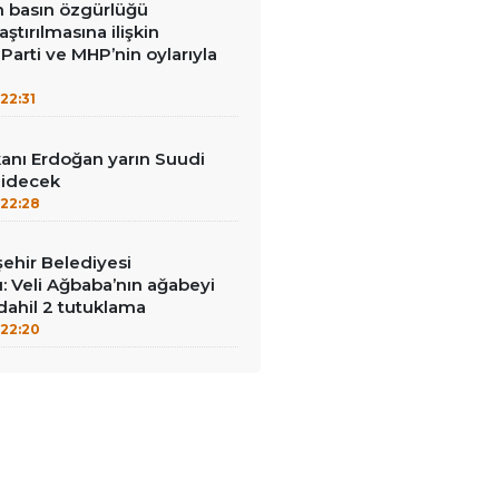
in basın özgürlüğü
raştırılmasına ilişkin
Parti ve MHP’nin oylarıyla
22:31
nı Erdoğan yarın Suudi
gidecek
22:28
ehir Belediyesi
: Veli Ağbaba’nın ağabeyi
dahil 2 tutuklama
22:20