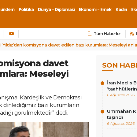
Gündem
Politika
Dünya – Diplomasi
Ekonomi – Emek
Kadın
Eko
Tüm Haberler
i Yıldız’dan komisyona davet edilen bazı kurumlara: Meseleyi anl
 komisyona davet
SON HAB
umlara: Meseleyi
İran Meclis 
‘taahhütlerin
6 Ağustos 2026
ayanışma, Kardeşlik ve Demokrasi
 dinlediğimiz bazı kurumların
Ummahan Kor
dığı görülmektedir” dedi.
taşındı
6 Ağustos 2026