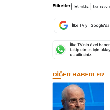
Etiketler:
feti yıldız
komisyon
İlke TV'yi, Google'da
İlke TV’nin özel haber
takip etmek için tık
olabilirsiniz.
DIĞER HABERLER