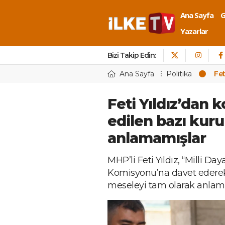
Ana Sayfa
Yazarlar
Bizi Takip Edin:
Ana Sayfa
Politika
Fet
Feti Yıldız’dan
edilen bazı kur
anlamamışlar
MHP’li Feti Yıldız, “Milli D
Komisyonu’na davet ederek
meseleyi tam olarak anlama