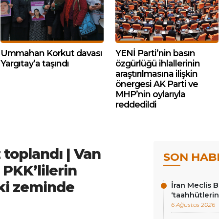
Ummahan Korkut davası
YENİ Parti’nin basın
Yargıtay’a taşındı
özgürlüğü ihlallerinin
araştırılmasına ilişkin
önergesi AK Parti ve
MHP’nin oylarıyla
reddedildi
 toplandı | Van
SON HAB
PKK’lilerin
ki zeminde
İran Meclis 
‘taahhütlerin
6 Ağustos 2026