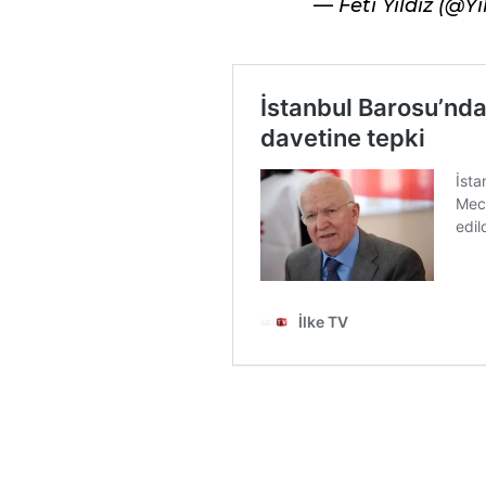
— Feti Yıldız (@Yi