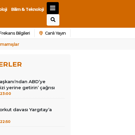
loji
Bilim & Teknoloji
Frekans Bilgileri
Canlı Yayın
amamışlar
ERLER
Başkanı’ndan ABD’ye
izi yerine getirin’ çağrısı
23:00
kut davası Yargıtay’a
22:50