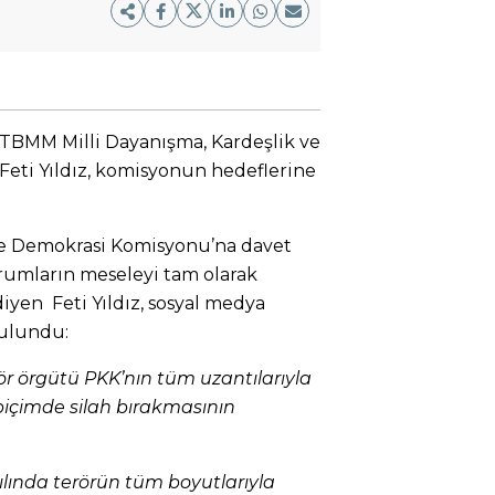
 TBMM Milli Dayanışma, Kardeşlik ve
eti Yıldız, komisyonun hedeflerine
 ve Demokrasi Komisyonu’na davet
rumların meseleyi tam olarak
yen Feti Yıldız, sosyal medya
ulundu:
ör örgütü PKK’nın tüm uzantılarıyla
ı biçimde silah bırakmasının
ılında terörün tüm boyutlarıyla