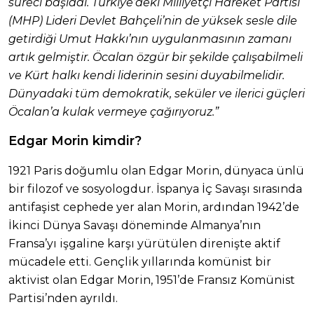
süreci başladı. Türkiye’deki Milliyetçi Hareket Partisi
(MHP) Lideri Devlet Bahçeli’nin de yüksek sesle dile
getirdiği Umut Hakkı’nın uygulanmasının zamanı
artık gelmiştir. Öcalan özgür bir şekilde çalışabilmeli
ve Kürt halkı kendi liderinin sesini duyabilmelidir.
Dünyadaki tüm demokratik, seküler ve ilerici güçleri
Öcalan’a kulak vermeye çağırıyoruz.”
Edgar Morin kimdir?
1921 Paris doğumlu olan Edgar Morin, dünyaca ünlü
bir filozof ve sosyologdur. İspanya İç Savaşı sırasında
antifaşist cephede yer alan Morin, ardından 1942’de
İkinci Dünya Savaşı döneminde Almanya’nın
Fransa’yı işgaline karşı yürütülen direnişte aktif
mücadele etti. Gençlik yıllarında komünist bir
aktivist olan Edgar Morin, 1951’de Fransız Komünist
Partisi’nden ayrıldı.