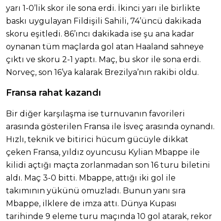
yarı 1-0’lik skor ile sona erdi. İkinci yarı ile birlikte
baskı uygulayan Fildişili Sahili, 74’üncü dakikada
skoru eşitledi. 86’ıncı dakikada ise şu ana kadar
oynanan tüm maçlarda gol atan Haaland sahneye
çıktı ve skoru 2-1 yaptı. Maç, bu skor ile sona erdi.
Norveç, son 16’ya kalarak Brezilya’nın rakibi oldu.
Fransa rahat kazandı
Bir diğer karşılaşma ise turnuvanın favorileri
arasında gösterilen Fransa ile İsveç arasında oynandı.
Hızlı, teknik ve bitirici hücum gücüyle dikkat
çeken Fransa, yıldız oyuncusu Kylian Mbappe ile
kilidi açtığı maçta zorlanmadan son 16 turu biletini
aldı. Maç 3-0 bitti. Mbappe, attığı iki gol ile
takımının yükünü omuzladı. Bunun yanı sıra
Mbappe, ilklere de imza attı. Dünya Kupası
tarihinde 9 eleme turu maçında 10 gol atarak, rekor