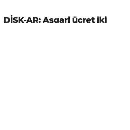
DİSK-AR: Asgari ücret iki
ayda 1640 lira azaldı
DİSK-AR tarafından yayımlanan Ücret Kayıpları
İzleme Raporu’na göre, sadece iki ayda toplam
101,2 milyar TL’lik gelir kaybı yaşandı ve net asgari
ücret 1640 TL azaldı.