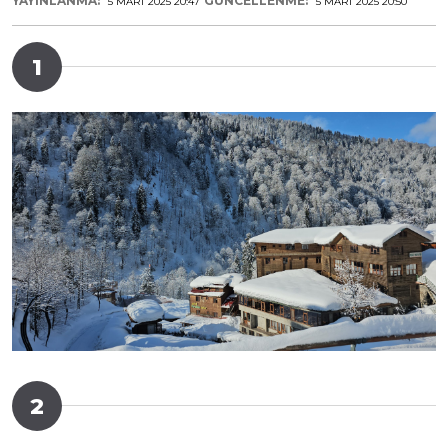
YAYINLANMA:
GÜNCELLENME:
5 MART 2025 20:47
5 MART 2025 20:50
1
2