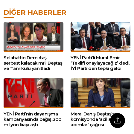
DIĞER HABERLER
Selahattin Demirtaş
YENİ Parti’li Murat Emir
serbest kalacak mı? Beştaş
‘Teklifi onaylayacağız’ dedi,
ve Tanrıkulu yanıtladı
İYİ Parti’den tepki geldi
YENİ Parti’nin dayanışma
Meral Danış Beştaş’tan
kampanyasında bağış 300
komisyonda ‘acil atılacak
milyon lirayı aştı
adımlar’ çağrısı