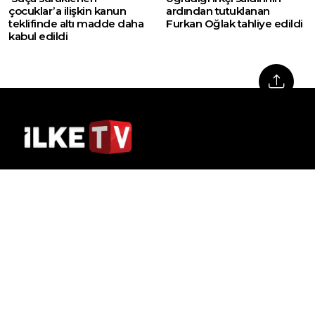
çocuklar’a ilişkin kanun
ardından tutuklanan
teklifinde altı madde daha
Furkan Oğlak tahliye edildi
kabul edildi
Web sitemizde yer alan haber içerikleri izin
alınmadan, kaynak gösterilerek dahi iktibas
edilemez. Kanuna aykırı ve izinsiz olarak
kopyalanamaz, başka yerde yayınlanamaz.
HABERLER