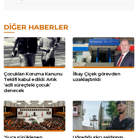
DIĞER HABERLER
Çocukları Koruma Kanunu
İlkay Çiçek görevden
Teklifi kabul edildi: Artık
uzaklaştırıldı
‘adli süreçteki çocuk’
denecek
‘Suça sürüklenen
Uğradığı ırkçı saldırının