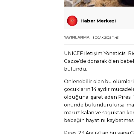
Haber Merkezi
YAYINLANMA:
1 OCAK 2025 11:43
UNICEF İletişim Yöneticisi R
Gazze’de donarak ölen bebekl
bulundu.
Önlenebilir olan bu ölümleri
çocukların 14 aydır mücadele 
olduğuna işaret eden Pires, 
önünde bulundurulursa, maa
maruz kalan ve soğuktan ko
bebeğin hayatını kaybetmesi 
Pires, 23 Aralık’tan bu yana 