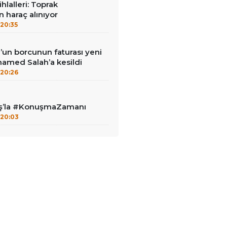
ihlalleri: Toprak
n haraç alınıyor
20:35
un borcunun faturası yeni
hamed Salah’a kesildi
20:26
aş’la #KonuşmaZamanı
20:03