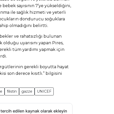
 bebek sayısının 7’ye yükseldiğini,
rınma ile sağlık hizmeti ve yeterli
ocukların dondurucu soğuklara
ip olmadığını belirtti.
bekler ve rahatsızlığı bulunan
 olduğu uyarısını yapan Pires,
erekli tüm yardımı yapmak için
rdi.
örgütlerinin gerekli boyutta hayat
si son derece kısıtlı.” bilgisini
me
filistin
gazze
UNICEF
 tercih edilen kaynak olarak ekleyin