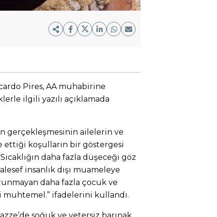
icardo Pires, AA muhabirine
erle ilgili yazılı açıklamada
n gerçekleşmesinin ailelerin ve
ettiği koşulların bir göstergesi
“Sıcaklığın daha fazla düşeceği göz
lesef insanlık dışı muameleye
runmayan daha fazla çocuk ve
muhtemel.” ifadelerini kullandı.
Gazze’de soğuk ve yetersiz barınak