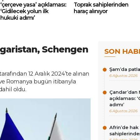
‘çerçeve yasa’ açıklaması:
Toprak sahiplerinden
‘Gidilecek yolun ilk
haraç alınıyor
hukuki adımı’
garistan, Schengen
SON HAB
Şam’da patla
tarafından 12 Aralık 2024’te alınan
6 Ağustos 2026
 ve Romanya bugün itibarıyla
ahil oldu.
Çandar’dan M
açıklaması: ‘
adımı’
6 Ağustos 2026
Afrin’de hak 
sahiplerinde
6 Ağustos 2026