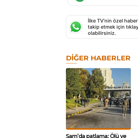
İlke TV’nin özel haber
takip etmek için tık
olabilirsiniz.
DIĞER HABERLER
Şam’da patlama: Ölü ve