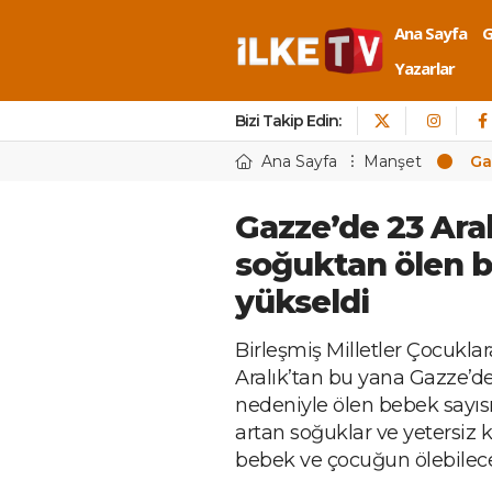
Ana Sayfa
Yazarlar
Bizi Takip Edin:
Ana Sayfa
Manşet
Ga
Gazze’de 23 Ara
soğuktan ölen b
yükseldi
Birleşmiş Milletler Çocukla
Aralık’tan bu yana Gazze’de
nedeniyle ölen bebek sayısın
artan soğuklar ve yetersiz 
bebek ve çocuğun ölebilece