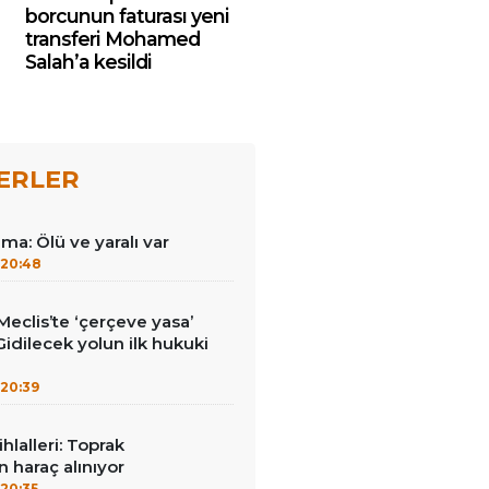
borcunun faturası yeni
transferi Mohamed
Salah’a kesildi
ERLER
ma: Ölü ve yaralı var
20:48
eclis’te ‘çerçeve yasa’
Gidilecek yolun ilk hukuki
20:39
ihlalleri: Toprak
n haraç alınıyor
20:35