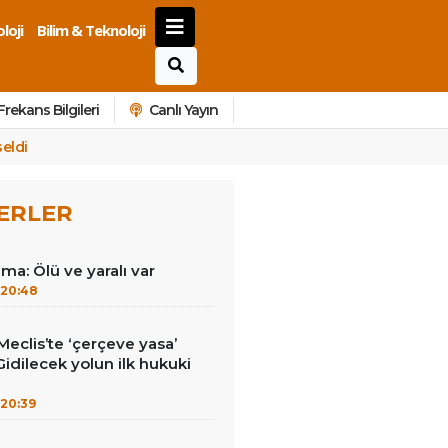
loji
Bilim & Teknoloji
Frekans Bilgileri
Canlı Yayın
eldi
ERLER
ma: Ölü ve yaralı var
20:48
eclis’te ‘çerçeve yasa’
Gidilecek yolun ilk hukuki
20:39