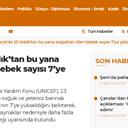
Gündem
Politika
Dünya – Diplomasi
Ekonomi – Emek
Kadın
Eko
Tüm Haberler
zze’de 23 Aralık’tan bu yana soğuktan ölen bebek sayısı 7’ye yüks
lık’tan bu yana
SON HAB
ebek sayısı 7’ye
Şam’da patla
6 Ağustos 2026
ra Yardım Fonu (UNICEF), 23
 soğuk ve yetersiz barınak
Çandar’dan M
açıklaması: ‘
ın 7’ye yükseldiğini belirterek,
adımı’
kaynaklar nedeniyle daha fazla
6 Ağustos 2026
ği uyarısında bulundu.