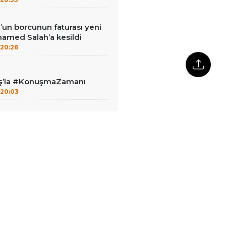
un borcunun faturası yeni
hamed Salah’a kesildi
20:26
aş’la #KonuşmaZamanı
20:03