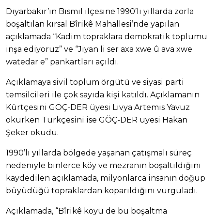
Diyarbakır’ın Bismil ilçesine 1990’lı yıllarda zorla
boşaltılan kırsal Bîrikê Mahallesi’nde yapılan
açıklamada “Kadim topraklara demokratik toplumu
inşa ediyoruz” ve “Jiyan li ser axa xwe û ava xwe
watedar e” pankartları açıldı.
Açıklamaya sivil toplum örgütü ve siyasi parti
temsilcileri ile çok sayıda kişi katıldı. Açıklamanın
Kürtçesini GÖÇ-DER üyesi Livya Artemis Yavuz
okurken Türkçesini ise GÖÇ-DER üyesi Hakan
Şeker okudu.
1990’lı yıllarda bölgede yaşanan çatışmalı süreç
nedeniyle binlerce köy ve mezranın boşaltıldığını
kaydedilen açıklamada, milyonlarca insanın doğup
büyüdüğü topraklardan koparıldığını vurguladı.
Açıklamada, “Bîrikê köyü de bu boşaltma