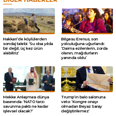
Hakkari’de köylülerden
Bilgesu Erenus, son
sondaj talebi: ‘Su olsa yılda
yolculuğuna uğurlandı:
bir değil, üç kez ürün
‘Daima ezilenlerin, zorda
alabiliriz’
olanın, mağdurların
yanında oldu’
Mekke Anlaşması dünya
Trump’ın balo salonuna
basınında: ‘NATO tarzı
veto: ‘Kongre onayı
savunma paktı ne kadar
olmadan Beyaz Saray
işlevsel olacak?’
değiştirilemez’