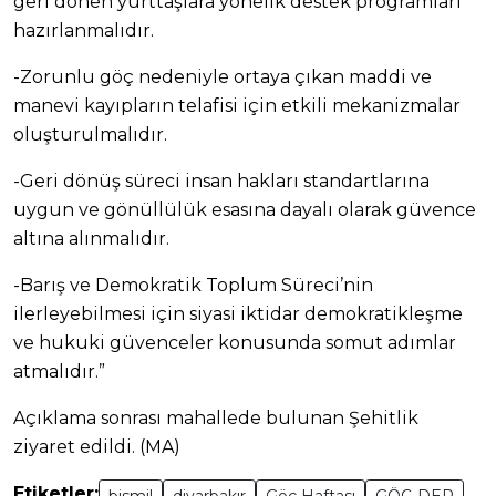
geri dönen yurttaşlara yönelik destek programları
hazırlanmalıdır.
-Zorunlu göç nedeniyle ortaya çıkan maddi ve
manevi kayıpların telafisi için etkili mekanizmalar
oluşturulmalıdır.
-Geri dönüş süreci insan hakları standartlarına
uygun ve gönüllülük esasına dayalı olarak güvence
altına alınmalıdır.
-Barış ve Demokratik Toplum Süreci’nin
ilerleyebilmesi için siyasi iktidar demokratikleşme
ve hukuki güvenceler konusunda somut adımlar
atmalıdır.”
Açıklama sonrası mahallede bulunan Şehitlik
ziyaret edildi. (MA)
Etiketler:
bismil
diyarbakır
Göç Haftası
GÖÇ-DER