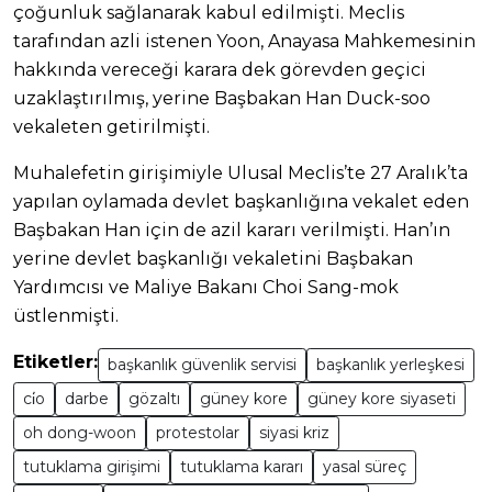
çoğunluk sağlanarak kabul edilmişti. Meclis
tarafından azli istenen Yoon, Anayasa Mahkemesinin
hakkında vereceği karara dek görevden geçici
uzaklaştırılmış, yerine Başbakan Han Duck-soo
vekaleten getirilmişti.
Muhalefetin girişimiyle Ulusal Meclis’te 27 Aralık’ta
yapılan oylamada devlet başkanlığına vekalet eden
Başbakan Han için de azil kararı verilmişti. Han’ın
yerine devlet başkanlığı vekaletini Başbakan
Yardımcısı ve Maliye Bakanı Choi Sang-mok
üstlenmişti.
Etiketler:
başkanlık güvenlik servisi
başkanlık yerleşkesi
ci̇o
darbe
gözaltı
güney kore
güney kore siyaseti
oh dong-woon
protestolar
siyasi kriz
tutuklama girişimi
tutuklama kararı
yasal süreç