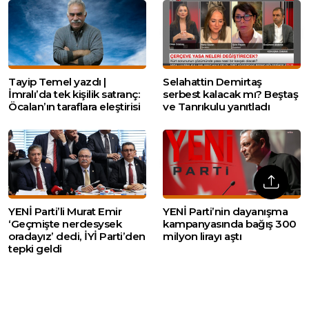
Tayip Temel yazdı |
Selahattin Demirtaş
İmralı’da tek kişilik satranç:
serbest kalacak mı? Beştaş
Öcalan’ın taraflara eleştirisi
ve Tanrıkulu yanıtladı
YENİ Parti’li Murat Emir
YENİ Parti’nin dayanışma
‘Geçmişte nerdesysek
kampanyasında bağış 300
oradayız’ dedi, İYİ Parti’den
milyon lirayı aştı
tepki geldi