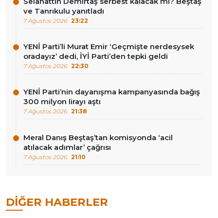
Selahattin Demirtaş serbest kalacak mı? Beştaş
ve Tanrıkulu yanıtladı
7 Ağustos 2026
23:22
YENİ Parti’li Murat Emir ‘Geçmişte nerdesysek
oradayız’ dedi, İYİ Parti’den tepki geldi
7 Ağustos 2026
22:30
YENİ Parti’nin dayanışma kampanyasında bağış
300 milyon lirayı aştı
7 Ağustos 2026
21:38
Meral Danış Beştaş’tan komisyonda ‘acil
atılacak adımlar’ çağrısı
7 Ağustos 2026
21:10
DIĞER HABERLER