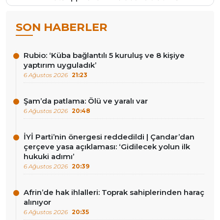
SON HABERLER
Rubio: ‘Küba bağlantılı 5 kuruluş ve 8 kişiye
yaptırım uyguladık’
6 Ağustos 2026
21:23
Şam’da patlama: Ölü ve yaralı var
6 Ağustos 2026
20:48
İYİ Parti’nin önergesi reddedildi | Çandar’dan
çerçeve yasa açıklaması: ‘Gidilecek yolun ilk
hukuki adımı’
6 Ağustos 2026
20:39
Afrin’de hak ihlalleri: Toprak sahiplerinden haraç
alınıyor
6 Ağustos 2026
20:35