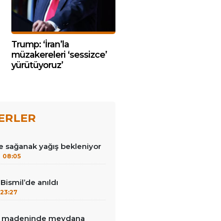
Trump: ‘İran’la
müzakereleri ‘sessizce’
yürütüyoruz’
ERLER
e sağanak yağış bekleniyor
08:05
Bismil’de anıldı
23:27
tın madeninde meydana