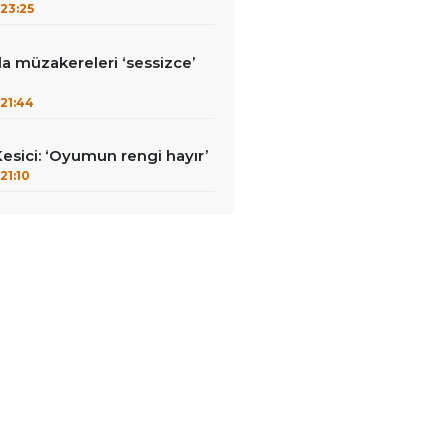
23:25
la müzakereleri ‘sessizce’
’
21:44
Kesici: ‘Oyumun rengi hayır’
21:10