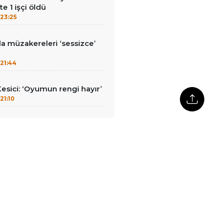
e 1 işçi öldü
23:25
la müzakereleri ‘sessizce’
’
21:44
Kesici: ‘Oyumun rengi hayır’
21:10