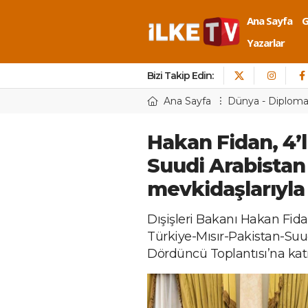
Ana Sayfa
Yazarlar
Bizi Takip Edin:
Ana Sayfa
Dünya - Diploma
Hakan Fidan, 4’l
Suudi Arabistan 
mevkidaşlarıyla
Dışişleri Bakanı Hakan Fida
Türkiye-Mısır-Pakistan-Suud
Dördüncü Toplantısı’na katı