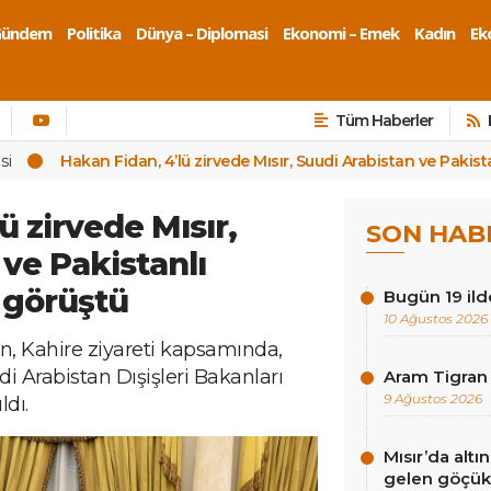
Gündem
Politika
Dünya – Diplomasi
Ekonomi – Emek
Kadın
Eko
Tüm Haberler
si
Hakan Fidan, 4’lü zirvede Mısır, Suudi Arabistan ve Pakist
ü zirvede Mısır,
SON HAB
ve Pakistanlı
 görüştü
Bugün 19 ild
10 Ağustos 2026
n, Kahire ziyareti kapsamında,
i Arabistan Dışişleri Bakanları
Aram Tigran 
9 Ağustos 2026
ldı.
Mısır’da al
gelen göçükt