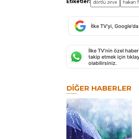
Etiketler:
dörtlü zirve
hakan f
İlke TV'yi, Google'da
İlke TV’nin özel haber
takip etmek için tık
olabilirsiniz.
DIĞER HABERLER