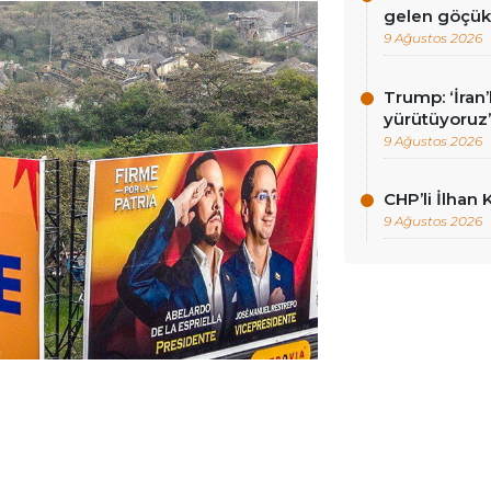
gelen göçükt
9 Ağustos 2026
Trump: ‘İran’
yürütüyoruz
9 Ağustos 2026
CHP’li İlhan 
9 Ağustos 2026