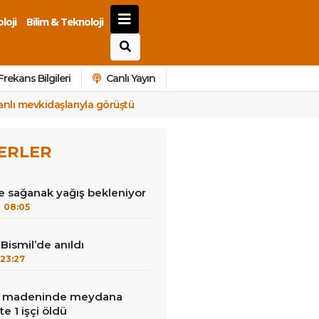
loji
Bilim & Teknoloji
Frekans Bilgileri
Canlı Yayın
anlı mevkidaşlarıyla görüştü
ERLER
e sağanak yağış bekleniyor
08:05
Bismil’de anıldı
23:27
tın madeninde meydana
e 1 işçi öldü