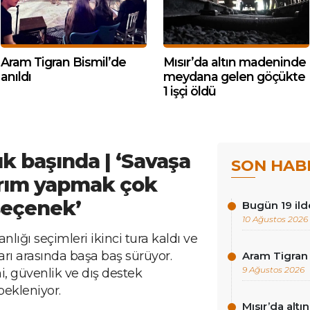
Aram Tigran Bismil’de
Mısır’da altın madeninde
anıldı
meydana gelen göçükte
1 işçi öldü
k başında | ‘Savaşa
SON HAB
tırım yapmak çok
seçenek’
Bugün 19 ild
10 Ağustos 2026
ğı seçimleri ikinci tura kaldı ve
ları arasında başa baş sürüyor.
Aram Tigran 
9 Ağustos 2026
 güvenlik ve dış destek
bekleniyor.
Mısır’da al