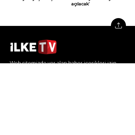
açılacak’
Web sitemizde yer alan haber içerikleri izin
alınmadan, kaynak gösterilerek dahi iktibas
edilemez. Kanuna aykırı ve izinsiz olarak
kopyalanamaz, başka yerde yayınlanamaz.
HABERLER
Dünya – Diplomasi