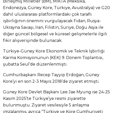
Birleşmiş Milletler (BM), MIKTA (Meksika,
Endonezya, Güney Kore, Türkiye, Avustralya) ve G20
dahil uluslararası platformlardaki çok taraflı
işbirliğinin önemini vurgulayacak Fidan, Rusya-
Ukrayna Savaşı, İran, Filistin, Suriye, Doğu Asya ile
diğer güncel bölgesel ve küresel gelişmelerle ilgili
fikir alışverişinde bulunacak.
Türkiye-Güney Kore Ekonomik ve Teknik İşbirliği
Karma Komisyonunun (KEK) 9. Dönem Toplantısı,
şubatta Seul’de düzenlenmişti.
Cumhurbaşkanı Recep Tayyip Erdoğan, Güney
Kore’yi en son 2-3 Mayıs 2018’de ziyaret etmişti.
Güney Kore Devlet Başkanı Lee Jae Myung ise 24-25
Kasım 2025’te Türkiye’ye resmi ziyarette
bulunmuştu. Ziyaret vesilesiyle 5 anlaşma
imzalanmış, ayrıca “Türkiye ve Kore Cumhuriyeti