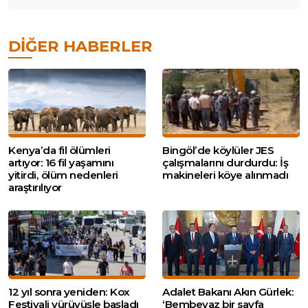
DIĞER HABERLER
Kenya’da fil ölümleri
Bingöl’de köylüler JES
artıyor: 16 fil yaşamını
çalışmalarını durdurdu: İş
yitirdi, ölüm nedenleri
makineleri köye alınmadı
araştırılıyor
12 yıl sonra yeniden: Kox
Adalet Bakanı Akın Gürlek:
Festivali yürüyüşle başladı
‘Bembeyaz bir sayfa