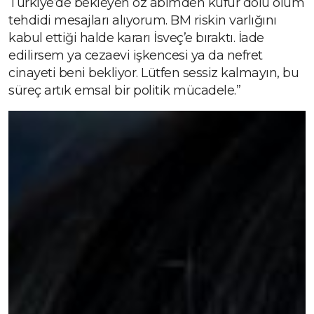
Türkiye’de bekleyen öz abimden küfür dolu ölüm
tehdidi mesajları alıyorum. BM riskin varlığını
kabul ettiği halde kararı İsveç’e bıraktı. İade
edilirsem ya cezaevi işkencesi ya da nefret
cinayeti beni bekliyor. Lütfen sessiz kalmayın, bu
süreç artık emsal bir politik mücadele.”