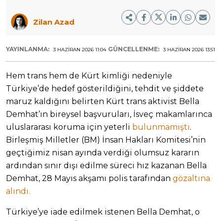
Zilan Azad
YAYINLANMA:
GÜNCELLENME:
3 HAZIRAN 2026 11:04
3 HAZIRAN 2026 13:51
Hem trans hem de Kürt kimliği nedeniyle
Türkiye’de hedef gösterildiğini, tehdit ve şiddete
maruz kaldığını belirten Kürt trans aktivist Bella
Demhat’ın bireysel başvuruları, İsveç makamlarınca
uluslararası koruma için yeterli
bulunmamıştı
.
Birleşmiş Milletler (BM) İnsan Hakları Komitesi’nin
geçtiğimiz nisan ayında verdiği olumsuz kararın
ardından sınır dışı edilme süreci hız kazanan Bella
Demhat, 28 Mayıs akşamı polis tarafından
gözaltına
alındı.
Türkiye’ye iade edilmek istenen Bella Demhat, o