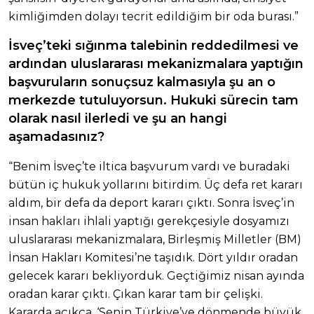
kimliğimden dolayı tecrit edildiğim bir oda burası.”
İsveç’teki sığınma talebinin reddedilmesi ve
ardından uluslararası mekanizmalara yaptığın
başvuruların sonuçsuz kalmasıyla şu an o
merkezde tutuluyorsun. Hukuki sürecin tam
olarak nasıl ilerledi ve şu an hangi
aşamadasınız?
“Benim İsveç’te iltica başvurum vardı ve buradaki
bütün iç hukuk yollarını bitirdim. Üç defa ret kararı
aldım, bir defa da deport kararı çıktı. Sonra İsveç’in
insan hakları ihlali yaptığı gerekçesiyle dosyamızı
uluslararası mekanizmalara, Birleşmiş Milletler (BM)
İnsan Hakları Komitesi’ne taşıdık. Dört yıldır oradan
gelecek kararı bekliyorduk. Geçtiğimiz nisan ayında
oradan karar çıktı. Çıkan karar tam bir çelişki.
Kararda açıkça, ‘Senin Türkiye’ye dönmende büyük