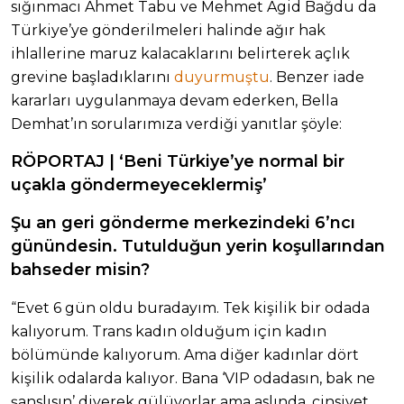
sığınmacı Ahmet Tabu ve Mehmet Agid Bağdu da
Türkiye’ye gönderilmeleri halinde ağır hak
ihlallerine maruz kalacaklarını belirterek açlık
grevine başladıklarını
duyurmuştu
. Benzer iade
kararları uygulanmaya devam ederken, Bella
Demhat’ın sorularımıza verdiği yanıtlar şöyle:
RÖPORTAJ | ‘Beni Türkiye’ye normal bir
uçakla göndermeyeceklermiş’
Şu an geri gönderme merkezindeki 6’ncı
günündesin. Tutulduğun yerin koşullarından
bahseder misin?
“Evet 6 gün oldu buradayım. Tek kişilik bir odada
kalıyorum. Trans kadın olduğum için kadın
bölümünde kalıyorum. Ama diğer kadınlar dört
kişilik odalarda kalıyor. Bana ‘VIP odadasın, bak ne
şanslısın’ diyerek gülüyorlar ama aslında, cinsiyet