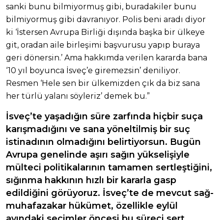
sanki bunu bilmiyormuş gibi, buradakiler bunu
bilmiyormuş gibi davranıyor. Polis beni aradı diyor
ki ‘İstersen Avrupa Birliği dışında başka bir ülkeye
git, oradan aile birleşimi başvurusu yapıp buraya
geri dönersin.’ Ama hakkımda verilen kararda bana
‘10 yıl boyunca İsveç’e giremezsin’ deniliyor.
Resmen ‘Hele sen bir ülkemizden çık da biz sana
her türlü yalanı söyleriz’ demek bu.”
İsveç’te yaşadığın süre zarfında hiçbir suça
karışmadığını ve sana yöneltilmiş bir suç
istinadının olmadığını belirtiyorsun. Bugün
Avrupa genelinde aşırı sağın yükselişiyle
mülteci politikalarının tamamen sertleştiğini,
sığınma hakkının hızlı bir kararla gasp
edildiğini görüyoruz. İsveç’te de mevcut sağ-
muhafazakar hükümet, özellikle eylül
ayındaki seçimler öncesi bu süreci sert