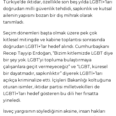
Türkiye’de iktidar, özellikle son beş yılda LGBTİ+’ları
doğrudan milli güvenlik tehdidi, sapkınlık ve kutsal
ailenin yapısını bozan bir dış mihrak olarak
tanımladı.
Seçim dönemleri başta olmak üzere pek çok
kitlesel mitingde ve kabine toplantısı sonrasında
doğrudan LGBTİ+’lar hedef alındı. Cumhurbaşkanı
Recep Tayyip Erdoğan, “Bizim kitlemizde LGBT diye
bir şey yok. LGBT’yi topluma bulaştırmaya
çalışanlara geçit vermeyeceğiz” ve “LGBT, küresel
bir dayatmadır, sapkınlıktır” diyerek LGBTİ+’ları
açıkça kriminalize etti. İçişleri Bakanlığı koltuğuna
oturan isimler, iktidar partisi milletvekilleri de
LGBTİ+’ları hedef gösteren bu dili her fırsatta
yineledi.
İsveç yargısının söylediğinin aksine, insan hakları