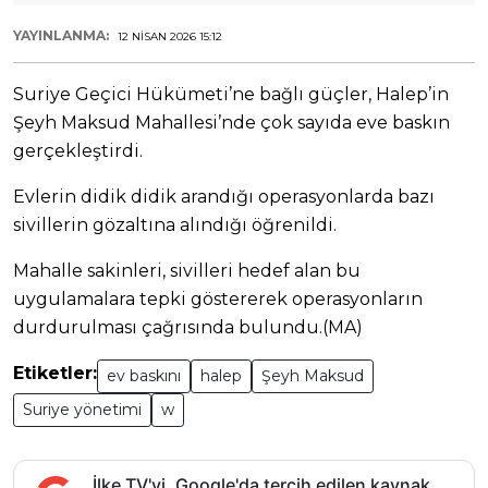
YAYINLANMA:
12 NISAN 2026 15:12
Suriye Geçici Hükümeti’ne bağlı güçler, Halep’in
Şeyh Maksud Mahallesi’nde çok sayıda eve baskın
gerçekleştirdi.
Evlerin didik didik arandığı operasyonlarda bazı
sivillerin gözaltına alındığı öğrenildi.
Mahalle sakinleri, sivilleri hedef alan bu
uygulamalara tepki göstererek operasyonların
durdurulması çağrısında bulundu.(MA)
Etiketler:
ev baskını
halep
Şeyh Maksud
Suriye yönetimi
w
İlke TV'yi, Google'da tercih edilen kaynak