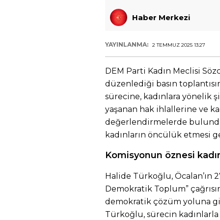
Haber Merkezi
YAYINLANMA:
2 TEMMUZ 2025 13:27
DEM Parti Kadın Meclisi Söz
düzenlediği basın toplantı
sürecine, kadınlara yönelik 
yaşanan hak ihlallerine ve ka
değerlendirmelerde bulundu
kadınların öncülük etmesi ge
Komisyonun öznesi kadın
Halide Türkoğlu, Öcalan’ın 27
Demokratik Toplum” çağrısını
demokratik çözüm yoluna gir
Türkoğlu, sürecin kadınlarla 