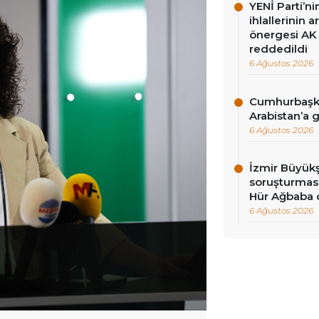
YENİ Parti’n
ihlallerinin a
önergesi AK 
reddedildi
6 Ağustos 2026
Cumhurbaşka
Arabistan’a 
6 Ağustos 2026
İzmir Büyükş
soruşturması
Hür Ağbaba 
6 Ağustos 2026