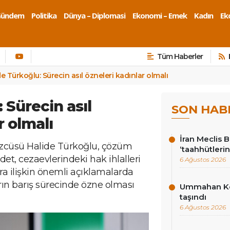
Gündem
Politika
Dünya – Diplomasi
Ekonomi – Emek
Kadın
Eko
Tüm Haberler
e Türkoğlu: Sürecin asıl özneleri kadınlar olmalı
 Sürecin asıl
SON HAB
r olmalı
İran Meclis 
özcüsü Halide Türkoğlu, çözüm
‘taahhütlerin
det, cezaevlerindeki hak ihlalleri
6 Ağustos 2026
ara ilişkin önemli açıklamalarda
rın barış sürecinde özne olması
Ummahan Kor
taşındı
6 Ağustos 2026