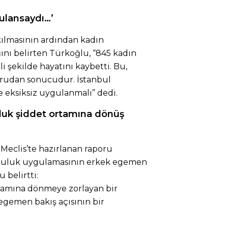
ulansaydı…’
kılmasının ardından kadın
ğını belirten Türkoğlu, “845 kadın
 şekilde hayatını kaybetti. Bu,
oğrudan sonucudur. İstanbul
e eksiksiz uygulanmalı” dedi.
uk şiddet ortamına dönüş
i Meclis’te hazırlanan raporu
uculuk uygulamasının erkek egemen
 belirtti:
rtamına dönmeye zorlayan bir
 egemen bakış açısının bir