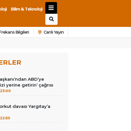
loji
Bilim & Teknoloji
Frekans Bilgileri
Canlı Yayın
ERLER
Başkanı’ndan ABD’ye
izi yerine getirin’ çağrısı
23:00
kut davası Yargıtay’a
22:50