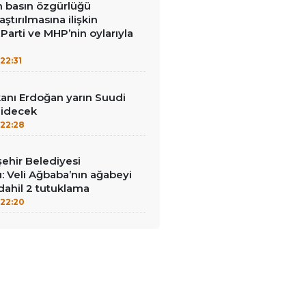
in basın özgürlüğü
raştırılmasına ilişkin
Parti ve MHP’nin oylarıyla
22:31
nı Erdoğan yarın Suudi
gidecek
22:28
ehir Belediyesi
: Veli Ağbaba’nın ağabeyi
dahil 2 tutuklama
22:20