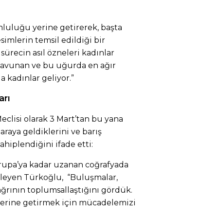
mluluğu yerine getirerek, başta
imlerin temsil edildiği bir
sürecin asıl özneleri kadınlar
 savunan ve bu uğurda en ağır
 kadınlar geliyor.”
arı
clisi olarak 3 Mart’tan bu yana
araya geldiklerini ve barış
ahiplendiğini ifade etti:
vrupa’ya kadar uzanan coğrafyada
yleyen Türkoğlu, “Buluşmalar,
ağrının toplumsallaştığını gördük.
 yerine getirmek için mücadelemizi