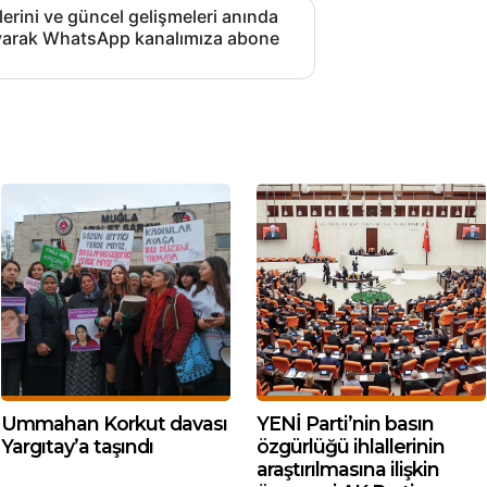
lerini ve güncel gelişmeleri anında
layarak WhatsApp kanalımıza abone
Ummahan Korkut davası
YENİ Parti’nin basın
Yargıtay’a taşındı
özgürlüğü ihlallerinin
araştırılmasına ilişkin