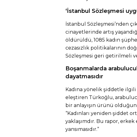
‘İstanbul Sözleşmesi uyg
İstanbul Sözleşmesi’nden çı
cinayetlerinde artış yaşandı
öldürüldü, 1085 kadın şüpheli
cezasızlık politikalarının d
Sözleşmesi geri getirilmeli v
Boşanmalarda arabulucul
dayatmasıdır
Kadına yönelik şiddetle ilgil
eleştiren Türkoğlu, arabul
bir anlayışın ürünü olduğunu
“Kadınları yeniden şiddet o
yaklaşımdır. Bu rapor, erkek
yansımasıdır.”