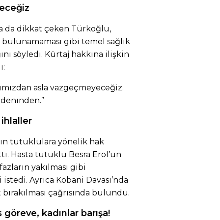
yeceğiz
ra da dikkat çeken Türkoğlu,
ın bulunamaması gibi temel sağlık
nı söyledi. Kürtaj hakkına ilişkin
ı:
kkımızdan asla vazgeçmeyeceğiz.
bedeninden.”
ihlaller
ın tutuklulara yönelik hak
ti. Hasta tutuklu Besra Erol’un
fazların yakılması gibi
 istedi. Ayrıca Kobani Davası’nda
t bırakılması çağrısında bulundu.
göreve, kadınlar barışa!