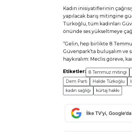
Kadın inisiyatiflerinin çağr
yapılacak barış mitingine gü
Türkoğlu, tüm kadınları Güv
önünde ses yükseltmeye çağı
“Gelin, hep birlikte 8 Temmu
Güvenpark’ta buluşalım ve sa
haykıralım: Meclis göreve, ka
Etiketler:
8 Temmuz mitingi
Dem Parti
Halide Türkoğlu
kadın sağlığı
kürtaj hakkı
İlke TV'yi, Google'da