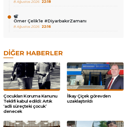
8 Ağustos 2026
22:18
Ömer Çelik’le #DiyarbakırZamanı
8 Ağustos 2026
22:16
DIĞER HABERLER
Çocukları Koruma Kanunu
İlkay Çiçek görevden
Teklifi kabul edildi: Artık
uzaklaştırıldı
‘adli süreçteki çocuk’
denecek