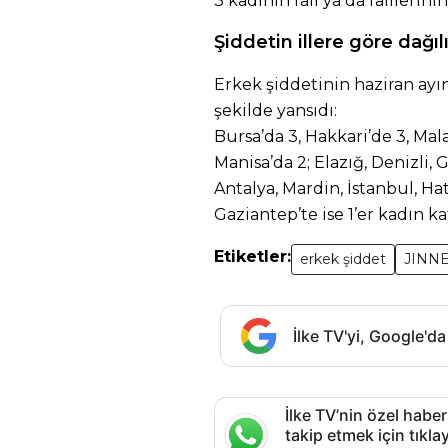
3 kadının fail ya da faillerin
Şiddetin illere göre dağıl
Erkek şiddetinin haziran ayı
şekilde yansıdı:
Bursa’da 3, Hakkari’de 3, Mala
Manisa’da 2; Elazığ, Denizli,
Antalya, Mardin, İstanbul, Ha
Gaziantep’te ise 1’er kadın ka
Etiketler:
erkek şiddet
JINN
İlke TV'yi, Google'da
İlke TV’nin özel haber
takip etmek için tık