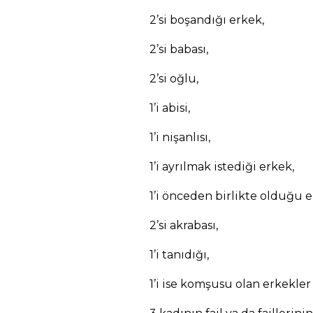
2’si boşandığı erkek,
2’si babası,
2’si oğlu,
1’i abisi,
1’i nişanlısı,
1’i ayrılmak istediği erkek,
1’i önceden birlikte olduğu e
2’si akrabası,
1’i tanıdığı,
1’i ise komşusu olan erkekler 