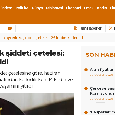
Gündem
Politika
Dünya – Diplomasi
Ekonomi – Emek
Kadın
Eko
Tüm Haberler
an ayı erkek şiddeti çetelesi: 29 kadın katledildi
k şiddeti çetelesi:
SON HAB
ldi
Altın fiyatlar
det çetelesine göre, haziran
7 Ağustos 2026
afından katledilirken, 14 kadın ve
yaşamını yitirdi.
Çerçeve yasa
Komisyonu’n
7 Ağustos 2026
‘Casperlar’ 