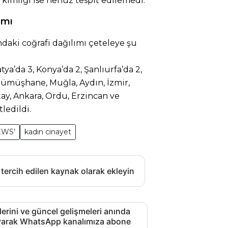
in kimliği ise henüz tespit edilemedi.
ımı
ndaki coğrafi dağılımı çeteleye şu
tya’da 3, Konya’da 2, Şanlıurfa’da 2,
 Gümüşhane, Muğla, Aydın, İzmir,
tay, Ankara, Ordu, Erzincan ve
tledildi.
EWS’
kadın cinayet
 tercih edilen kaynak olarak ekleyin
lerini ve güncel gelişmeleri anında
layarak WhatsApp kanalımıza abone