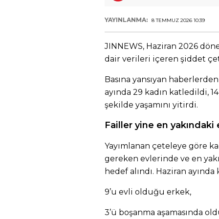
YAYINLANMA:
8 TEMMUZ 2026 10:39
JINNEWS, Haziran 2026 döne
dair verileri içeren şiddet çe
Basına yansıyan haberlerden 
ayında 29 kadın katledildi, 1
şekilde yaşamını yitirdi.
Failler yine en yakındaki 
Yayımlanan çeteleye göre kad
gereken evlerinde ve en yakı
hedef alındı. Haziran ayında
9’u evli olduğu erkek,
3’ü boşanma aşamasında old