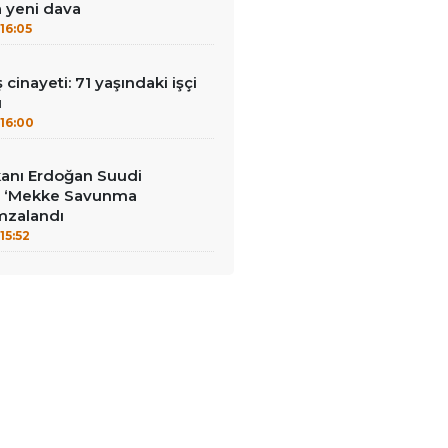
a yeni dava
16:05
ş cinayeti: 71 yaşındaki işçi
ü
16:00
anı Erdoğan Suudi
a: ‘Mekke Savunma
mzalandı
15:52