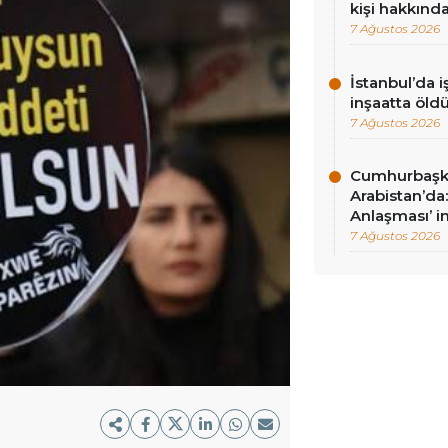
kişi hakkınd
7 Ağustos 2026
İstanbul’da i
inşaatta öld
7 Ağustos 2026
Cumhurbaşk
Arabistan’d
Anlaşması’ i
7 Ağustos 2026