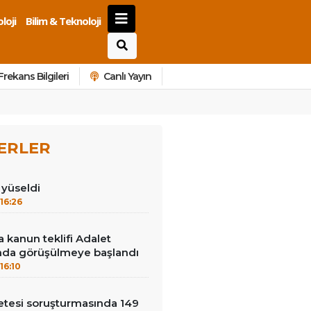
loji
Bilim & Teknoloji
Frekans Bilgileri
Canlı Yayın
ERLER
ı yüseldi
16:26
 kanun teklifi Adalet
da görüşülmeye başlandı
16:10
çetesi soruşturmasında 149