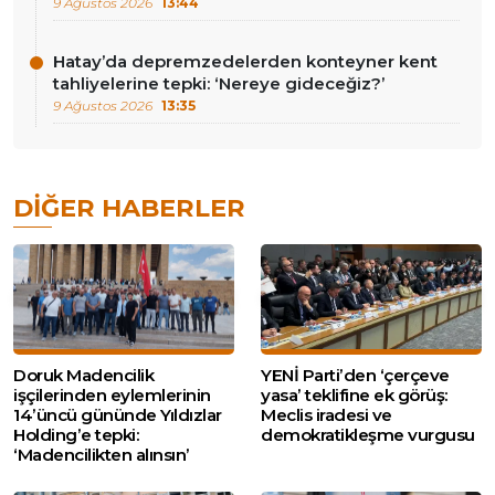
9 Ağustos 2026
13:44
Hatay’da depremzedelerden konteyner kent
tahliyelerine tepki: ‘Nereye gideceğiz?’
9 Ağustos 2026
13:35
DIĞER HABERLER
Doruk Madencilik
YENİ Parti’den ‘çerçeve
işçilerinden eylemlerinin
yasa’ teklifine ek görüş:
14’üncü gününde Yıldızlar
Meclis iradesi ve
Holding’e tepki:
demokratikleşme vurgusu
‘Madencilikten alınsın’