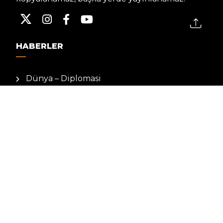
HABERLER
Dünya – Diplomasi
Kültür Sanat
Ekonomi – Emek
Bilim & Teknoloji
Spor
KVKK BILGILENDIRMESI
Kamera Aydınlatma Metni