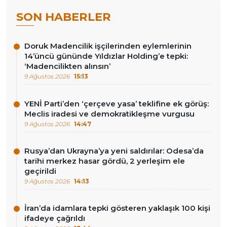
SON HABERLER
Doruk Madencilik işçilerinden eylemlerinin
14’üncü gününde Yıldızlar Holding’e tepki:
‘Madencilikten alınsın’
9 Ağustos 2026
15:13
YENİ Parti’den ‘çerçeve yasa’ teklifine ek görüş:
Meclis iradesi ve demokratikleşme vurgusu
9 Ağustos 2026
14:47
Rusya’dan Ukrayna’ya yeni saldırılar: Odesa’da
tarihi merkez hasar gördü, 2 yerleşim ele
geçirildi
9 Ağustos 2026
14:13
İran’da idamlara tepki gösteren yaklaşık 100 kişi
ifadeye çağrıldı