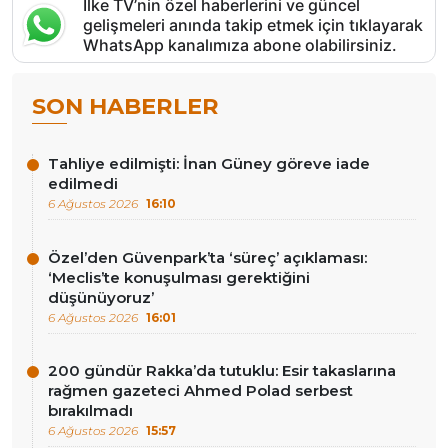
İlke TV’nin özel haberlerini ve güncel
gelişmeleri anında takip etmek için tıklayarak
WhatsApp kanalımıza abone olabilirsiniz.
SON HABERLER
Tahliye edilmişti: İnan Güney göreve iade
edilmedi
6 Ağustos 2026
16:10
Özel’den Güvenpark’ta ‘süreç’ açıklaması:
‘Meclis’te konuşulması gerektiğini
düşünüyoruz’
6 Ağustos 2026
16:01
200 gündür Rakka’da tutuklu: Esir takaslarına
rağmen gazeteci Ahmed Polad serbest
bırakılmadı
6 Ağustos 2026
15:57