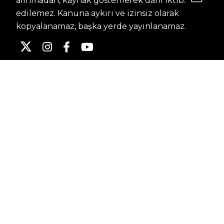
alınmadan, kaynak gösterilerek dahi iktibas
edilemez. Kanuna aykırı ve izinsiz olarak
kopyalanamaz, başka yerde yayınlanamaz.
HABERLER
Dünya – Diplomasi
Kültür Sanat
Ekonomi – Emek
Bilim & Teknoloji
Spor
KVKK BILGILENDIRMESI