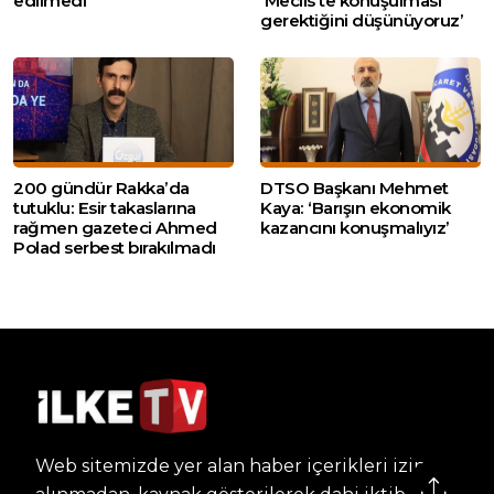
edilmedi
‘Meclis’te konuşulması
gerektiğini düşünüyoruz’
200 gündür Rakka’da
DTSO Başkanı Mehmet
tutuklu: Esir takaslarına
Kaya: ‘Barışın ekonomik
rağmen gazeteci Ahmed
kazancını konuşmalıyız’
Polad serbest bırakılmadı
Web sitemizde yer alan haber içerikleri izin