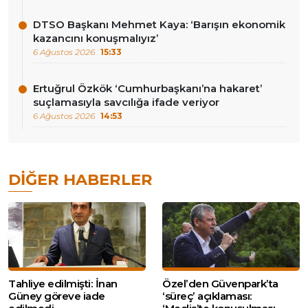
DTSO Başkanı Mehmet Kaya: ‘Barışın ekonomik
kazancını konuşmalıyız’
6 Ağustos 2026
15:33
Ertuğrul Özkök ‘Cumhurbaşkanı’na hakaret’
suçlamasıyla savcılığa ifade veriyor
6 Ağustos 2026
14:53
DIĞER HABERLER
Tahliye edilmişti: İnan
Özel’den Güvenpark’ta
Güney göreve iade
‘süreç’ açıklaması: