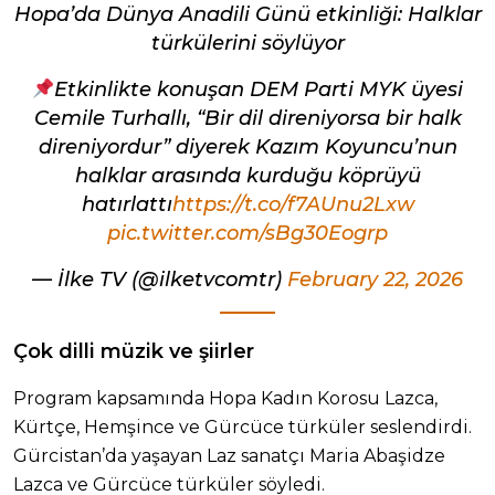
Hopa’da Dünya Anadili Günü etkinliği: Halklar
türkülerini söylüyor
Etkinlikte konuşan DEM Parti MYK üyesi
Cemile Turhallı, “Bir dil direniyorsa bir halk
direniyordur” diyerek Kazım Koyuncu’nun
halklar arasında kurduğu köprüyü
hatırlattı
https://t.co/f7AUnu2Lxw
pic.twitter.com/sBg30Eogrp
— İlke TV (@ilketvcomtr)
February 22, 2026
Çok dilli müzik ve şiirler
Program kapsamında Hopa Kadın Korosu Lazca,
Kürtçe, Hemşince ve Gürcüce türküler seslendirdi.
Gürcistan’da yaşayan Laz sanatçı Maria Abaşidze
Lazca ve Gürcüce türküler söyledi.