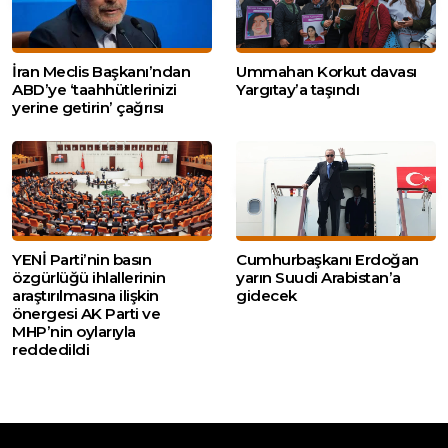
İran Meclis Başkanı’ndan
Ummahan Korkut davası
ABD’ye ‘taahhütlerinizi
Yargıtay’a taşındı
yerine getirin’ çağrısı
YENİ Parti’nin basın
Cumhurbaşkanı Erdoğan
özgürlüğü ihlallerinin
yarın Suudi Arabistan’a
araştırılmasına ilişkin
gidecek
önergesi AK Parti ve
MHP’nin oylarıyla
reddedildi