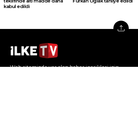
teklifinde altı madde daha
Furkan Oğlak tahliye edildi
kabul edildi
Web sitemizde yer alan haber içerikleri izin
alınmadan, kaynak gösterilerek dahi iktibas
edilemez. Kanuna aykırı ve izinsiz olarak
kopyalanamaz, başka yerde yayınlanamaz.
HABERLER