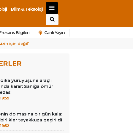
loji
Bilim & Teknoloji
Frekans Bilgileri
Canlı Yayın
zin için değil’
ERLER
dika yürüyüşüne araçlı
sında karar: Sanığa ömür
ezası
19:59
nin dolmasına bir gün kala:
i birlikler teyakkuza geçirildi
19:52