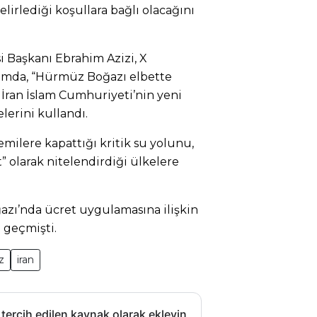
elirlediği koşullara bağlı olacağını
i Başkanı Ebrahim Azizi, X
şımda, “Hürmüz Boğazı elbette
. İran İslam Cumhuriyeti’nin yeni
elerini kullandı.
gemilere kapattığı kritik su yolunu,
t” olarak nitelendirdiği ülkelere
azı’nda ücret uygulamasına ilişkin
 geçmişti.
z
iran
 tercih edilen kaynak olarak ekleyin