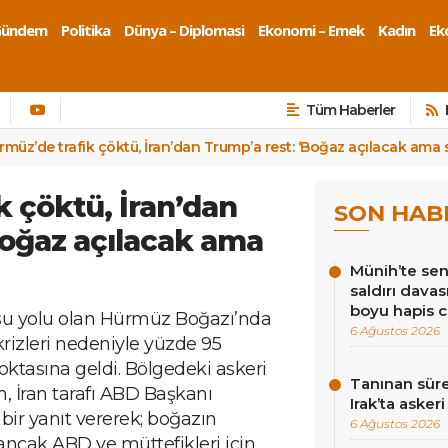
Gündem
Politika
Dünya – Diplomasi
Ekonomi – Emek
Kadın
Eko
Tüm Haberler
rmüz’de trafik çöktü, İran’dan Trump’a rest: ‘Boğaz açılacak ama si
k çöktü, İran’dan
SON HAB
Boğaz açılacak ama
Münih’te sen
saldırı dava
boyu hapis c
k su yolu olan Hürmüz Boğazı’nda
6 Ağustos 2026
 krizleri nedeniyle yüzde 95
ktasına geldi. Bölgedeki askeri
Tanınan süre
n, İran tarafı ABD Başkanı
Irak’ta asker
 bir yanıt vererek; boğazın
6 Ağustos 2026
 ancak ABD ve müttefikleri için