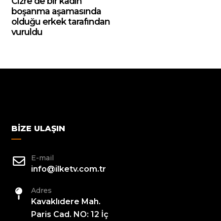
Cizre’de bir kadın
boşanma aşamasında
olduğu erkek tarafından
vuruldu
BIZE ULAŞIN
E-mail
info@ilketv.com.tr
Adres
Kavaklıdere Mah.
Paris Cad. NO: 12 İç