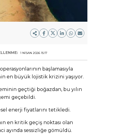
LLENME:
1 NISAN 2026 15:17
ik operasyonlarının başlamasıyla
n en büyük lojistik krizini yaşıyor.
geminin geçtiği boğazdan, bu yılın
emi geçebildi.
l enerji fiyatlarını tetikledi.
nın en kritik geçiş noktası olan
ci ayında sessizliğe gömüldü.