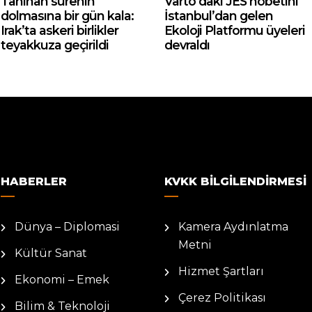
Tanınan sürenin
Varto’daki JES nöbetini
dolmasına bir gün kala:
İstanbul’dan gelen
Irak’ta askeri birlikler
Ekoloji Platformu üyeleri
teyakkuza geçirildi
devraldı
HABERLER
KVKK BILGILENDIRMESI
Dünya – Diplomasi
Kamera Aydınlatma
Metni
Kültür Sanat
Hizmet Şartları
Ekonomi – Emek
Çerez Politikası
Bilim & Teknoloji