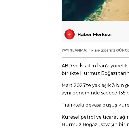
Haber Merkezi
YAYINLANMA:
GÜNCE
1 NISAN 2026 15:13
ABD ve İsrail’in İran’a yönel
birlikte Hürmüz Boğazı tarihi
Mart 2025’te yaklaşık 3 bin 
aynı döneminde sadece 135 g
Trafikteki devasa düşüş kürese
Küresel petrol ve ticaret ağı
Hürmüz Boğazı, savaşın birin