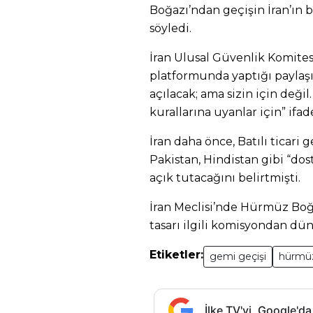
Boğazı’ndan geçişin İran’ın b
söyledi.
İran Ulusal Güvenlik Komites
platformunda yaptığı payla
açılacak; ama sizin için değil
kurallarına uyanlar için” ifad
İran daha önce, Batılı ticari 
Pakistan, Hindistan gibi “dos
açık tutacağını belirtmişti.
İran Meclisi’nde Hürmüz Boğ
tasarı ilgili komisyondan dün
Etiketler:
gemi geçişi
hürmü
İlke TV'yi, Google'da