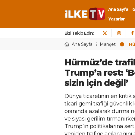
Ana Sayfa
Yazarlar
Bizi Takip Edin:
Ana Sayfa
Manşet
Hü
Hürmüz’de trafi
Trump’a rest: ‘
sizin için değil’
Dünya ticaretinin en kriti
ticari gemi trafiği güvenlik
oranında azalarak durma no
ve siyasi gerilim tırmanırke
Trump’ın politikalarına sert
yeniden trafiğe açılacağını