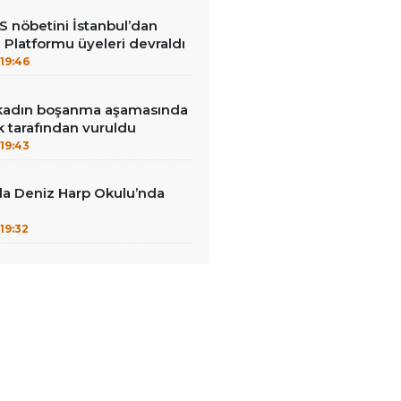
ES nöbetini İstanbul’dan
i Platformu üyeleri devraldı
19:46
r kadın boşanma aşamasında
 tarafından vuruldu
19:43
da Deniz Harp Okulu’nda
19:32