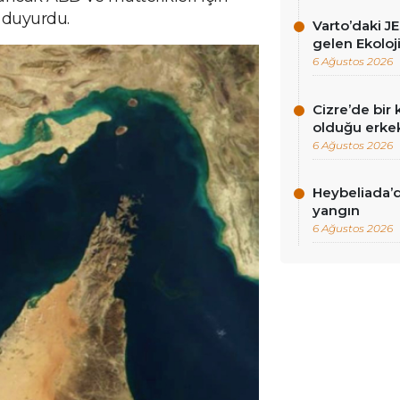
ı duyurdu.
Varto’daki J
gelen Ekoloj
6 Ağustos 2026
Cizre’de bi
olduğu erkek
6 Ağustos 2026
Heybeliada’
yangın
6 Ağustos 2026