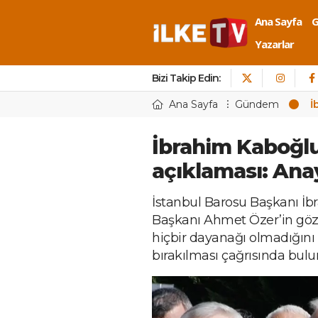
Ana Sayfa
Yazarlar
Bizi Takip Edin:
Ana Sayfa
Gündem
İ
İbrahim Kaboğl
açıklaması: Ana
İstanbul Barosu Başkanı İb
Başkanı Ahmet Özer’in göz
hiçbir dayanağı olmadığını 
bırakılması çağrısında bulu