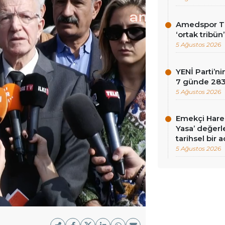
Amedspor Tar
‘ortak tribün
5 Ağustos 2026
YENİ Parti’
7 günde 283 
5 Ağustos 2026
Emekçi Harek
Yasa’ değerle
tarihsel bir 
5 Ağustos 2026