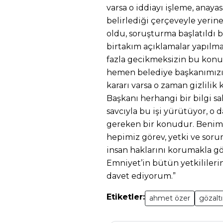
varsa o iddiayı işleme, anaya
belirlediği çerçeveyle yerine
oldu, soruşturma başlatıldı b
birtakım açıklamalar yapılm
fazla gecikmeksizin bu kon
hemen belediye başkanımızı s
kararı varsa o zaman gizlili
Başkanı herhangi bir bilgi s
savcıyla bu işi yürütüyor, o
gereken bir konudur. Benim 
hepimiz görev, yetki ve soru
insan haklarını korumakla gö
Emniyet’in bütün yetkililerin
davet ediyorum.”
Etiketler:
ahmet özer
gözaltı