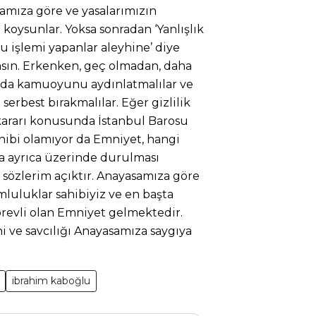
samıza göre ve yasalarımızın
 koysunlar. Yoksa sonradan ‘Yanlışlık
u işlemi yapanlar aleyhine’ diye
asın. Erkenken, geç olmadan, daha
uda kamuoyunu aydınlatmalılar ve
erbest bırakmalılar. Eğer gizlilik
k kararı konusunda İstanbul Barosu
ahibi olamıyor da Emniyet, hangi
 da ayrıca üzerinde durulması
sözlerim açıktır. Anayasamıza göre
mluluklar sahibiyiz ve en başta
revli olan Emniyet gelmektedir.
i ve savcılığı Anayasamıza saygıya
ibrahim kaboğlu