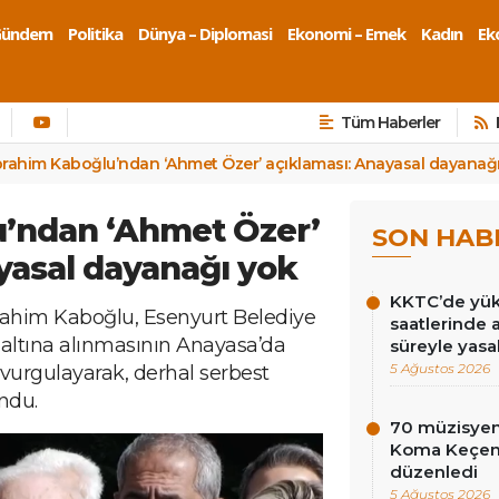
Gündem
Politika
Dünya – Diplomasi
Ekonomi – Emek
Kadın
Eko
Tüm Haberler
brahim Kaboğlu’ndan ‘Ahmet Özer’ açıklaması: Anayasal dayanağ
u’ndan ‘Ahmet Özer’
SON HAB
yasal dayanağı yok
KKTC’de yüks
rahim Kaboğlu, Esenyurt Belediye
saatlerinde 
altına alınmasının Anayasa’da
süreyle yasa
5 Ağustos 2026
vurgulayarak, derhal serbest
ndu.
70 müzisyen
Koma Keçen 
düzenledi
5 Ağustos 2026