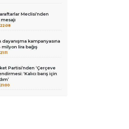
aftarlar Meclisi’nden
’ mesajı
22:08
nin dayanışma kampanyasına
milyon lira bağış
21:11
et Partisi’nden ‘Çerçeve
ndirmesi: ‘Kalıcı barış için
adım’
21:00