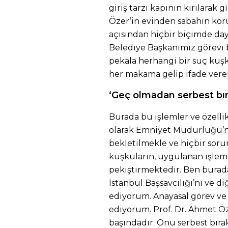
giriş tarzı kapının kırılarak 
Özer’in evinden sabahın kör
açısından hiçbir biçimde d
Belediye Başkanımız görevi 
pekala herhangi bir suç kuş
her makama gelip ifade ver
‘Geç olmadan serbest bır
Burada bu işlemler ve özelli
olarak Emniyet Müdürlüğü’n
bekletilmekle ve hiçbir sor
kuşkuların, uygulanan işleml
pekiştirmektedir. Ben bura
İstanbul Başsavcılığı’nı ve 
ediyorum. Anayasal görev ve
ediyorum. Prof. Dr. Ahmet Ö
başındadır. Onu serbest bırak