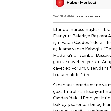
Haber Merkezi
YAYINLANMA:
30 EKIM 2024 16:08
İstanbul Barosu Başkanı İbra
Esenyurt Belediye Başkanı 
için Vatan Caddesi’ndeki İl
açıklama yapan Kaboğlu, “B
Müdürü’nü, İstanbul Başsavcı
göreve davet ediyorum. Anay
davet ediyorum. Özer, daha f
bırakılmalıdır” dedi.
Sabah saatlerinde evine ve 
gözaltına alınan Esenyurt B
Caddesi’deki İl Emniyet Müdü
bekleyiş sürerken bir açıkla
İbrahim Kaboğlu tarafından y