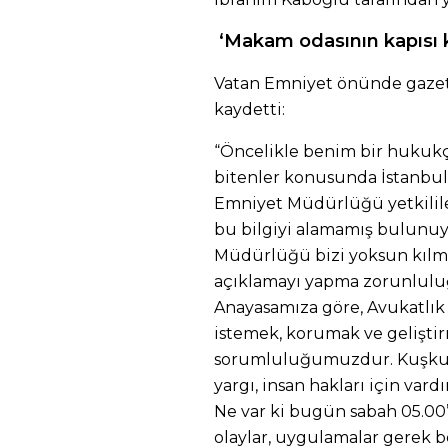
‘Makam odasının kapısı kır
Vatan Emniyet önünde gazet
kaydetti:
“Öncelikle benim bir hukukç
bitenler konusunda İstanbu
Emniyet Müdürlüğü yetkilile
bu bilgiyi alamamış bulunuy
Müdürlüğü bizi yoksun kılm
açıklamayı yapma zorunlulu
Anayasamıza göre, Avukatlık
istemek, korumak ve gelişti
sorumluluğumuzdur. Kuşkus
yargı, insan hakları için var
Ne var ki bugün sabah 05.00
olaylar, uygulamalar gerek 