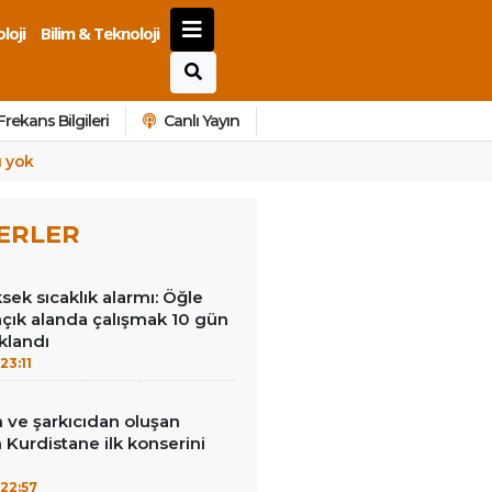
loji
Bilim & Teknoloji
Frekans Bilgileri
Canlı Yayın
ı yok
ERLER
ek sıcaklık alarmı: Öğle
açık alanda çalışmak 10 gün
klandı
23:11
 ve şarkıcıdan oluşan
Kurdistane ilk konserini
22:57