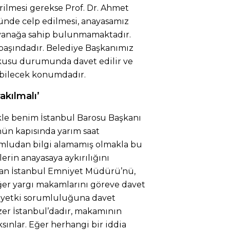
girilmesi gerekse Prof. Dr. Ahmet
ünde celp edilmesi, anayasamız
ayanağa sahip bulunmamaktadır.
başındadır. Belediye Başkanımız
kusu durumunda davet edilir ve
ebilecek konumdadır.
akılmalı’
kle benim İstanbul Barosu Başkanı
ün kapısında yarım saat
umludan bilgi alamamış olmakla bu
erin anayasaya aykırılığını
dan İstanbul Emniyet Müdürü’nü,
diğer yargı makamlarını göreve davet
 yetki sorumluluğuna davet
zer İstanbul’dadır, makamının
sınlar. Eğer herhangi bir iddia