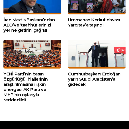
İran Meclis Başkanı’ndan
Ummahan Korkut davası
ABD’ye ‘taahhütlerinizi
Yargıtay’a taşındı
yerine getirin’ çağrısı
YENİ Parti’nin basın
Cumhurbaşkanı Erdoğan
özgürlüğü ihlallerinin
yarın Suudi Arabistan’a
araştırılmasına ilişkin
gidecek
önergesi AK Parti ve
MHP’nin oylarıyla
reddedildi