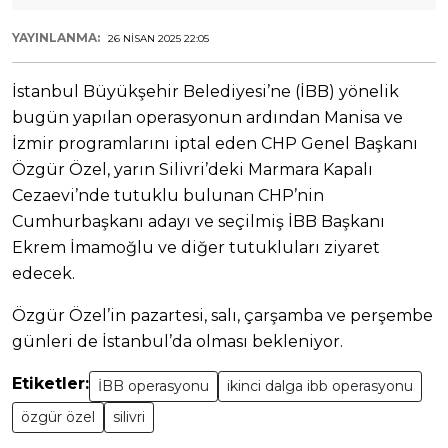
YAYINLANMA:
26 NISAN 2025 22:05
İstanbul Büyükşehir Belediyesi’ne (İBB) yönelik
bugün yapılan operasyonun ardından Manisa ve
İzmir programlarını iptal eden CHP Genel Başkanı
Özgür Özel, yarın Silivri’deki Marmara Kapalı
Cezaevi’nde tutuklu bulunan CHP’nin
Cumhurbaşkanı adayı ve seçilmiş İBB Başkanı
Ekrem İmamoğlu ve diğer tutukluları ziyaret
edecek.
Özgür Özel’in pazartesi, salı, çarşamba ve perşembe
günleri de İstanbul’da olması bekleniyor.
Etiketler:
İBB operasyonu
ikinci dalga ibb operasyonu
özgür özel
silivri