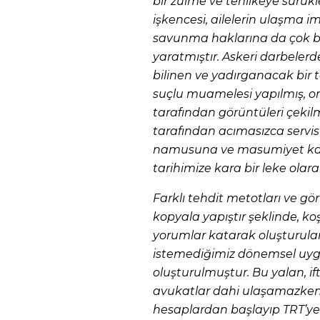
bir zulme ve tehlikeye sürük
işkencesi, ailelerin ulaşma imk
savunma haklarına da çok bü
yaratmıştır. Askeri darbeler
bilinen ve yadırganacak bir t
suçlu muamelesi yapılmış, on
tarafından görüntüleri çekilm
tarafından acımasızca servis 
namusuna ve masumiyet karin
tarihimize kara bir leke olara
Farklı tehdit metotları ve gö
kopyala yapıştır şeklinde, koş
yorumlar katarak oluşturulan
istemediğimiz dönemsel uyg
oluşturulmuştur. Bu yalan, ift
avukatlar dahi ulaşamazken 
hesaplardan başlayıp TRT’ye 