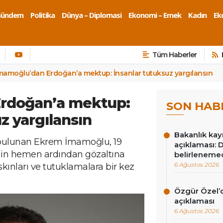
Gündem
Politika
Dünya – Diplomasi
Ekonomi – Emek
Kadın
Eko
Tüm Haberler
mamoğlu’dan Erdoğan’a mektup: İnsanlar tutuksuz yargılansın
rdoğan’a mektup:
SON HAB
z yargılansın
Bakanlık ka
u bulunan Ekrem İmamoğlu, 19
açıklaması: D
inin hemen ardından gözaltına
belirleneme
6 Ağustos 2026
kınları ve tutuklamalara bir kez
Özgür Özel’d
açıklaması
6 Ağustos 2026