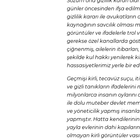
Sözüm ona gizlilik kararı ol
günler öncesinden ifşa edilm
gizlilik kararı ile avukatların
kaynağının savcılık olması mu
görüntüler ve ifadelerle trol ve
gerekse özel kanallarda göst
çiğnenmiş, ailelerin itibarlar
şekilde kul hakkı yenilerek k
hassasiyetlerimiz yerle bir edi
Geçmişi kirli, tecavüz suçu, it
ve gizli tanıkların ifadelerin
milyonlarca insanın oylarını a
ile dolu muteber devlet mem
ve yöneticilik yapmış insanlar
yapmıştır. Hatta kendilerinin 
yayla evlerinin dahi kapılarını 
olmayan kirli görüntüler vasıta