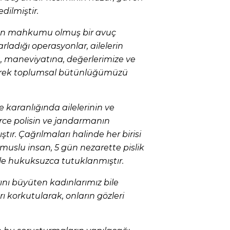
dilmiştir.
rının mahkumu olmuş bir avuç
ladığı operasyonlar, ailelerin
a, maneviyatına, değerlerimize ve
erek toplumsal bütünlüğümüzü
 karanlığında ailelerinin ve
rce polisin ve jandarmanın
ştır. Çağrılmaları halinde her birisi
muslu insan, 5 gün nezarette pislik
 ile hukuksuzca tutuklanmıştır.
ını büyüten kadınlarımız bile
ı korkutularak, onların gözleri