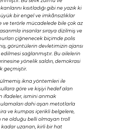
lenmiştir. Bu sevk zulmü ve
anlarını kısıtladığı gibi ne yazık ki
yük bir engel ve imkânsızlıklar
de ve terörle mücadelede bile çok az
asarımla insanlar sıraya dizilmiş ve
urları çiğnenecek biçimde polis
iş, görüntülerin devletimizin ajansı
edilmesi sağlanmıştır. Bu ailelerin
esine yönelik saldırı, demokrasi
k geçmiştir.
rülmemiş ikna yöntemleri ile
ullara göre ve kişiyi hedef alan
 ifadeler, ismini anmak
ulamaları dahi aşan metotlarla
ira ve kumpas içerikli belgelere,
ne olduğu belli olmayan troll
kadar uzanan, kirli bir hat