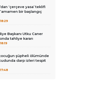
dan ‘çerçeve yasa’ teklifi
‘Tamamen bir başlangıç
18:29
diye Başkanı Utku Caner
ında tahliye kararı
18:19
 çocuğun şüpheli ölümünde
cudunda darp izleri tespit
17:48