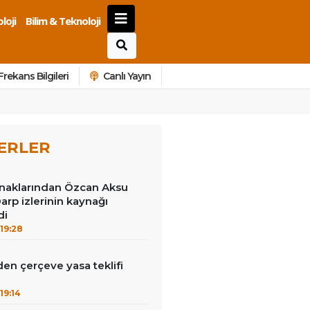
loji
Bilim & Teknoloji
Frekans Bilgileri
Canlı Yayın
ERLER
ynaklarından Özcan Aksu
arp izlerinin kaynağı
di
19:28
en çerçeve yasa teklifi
19:14