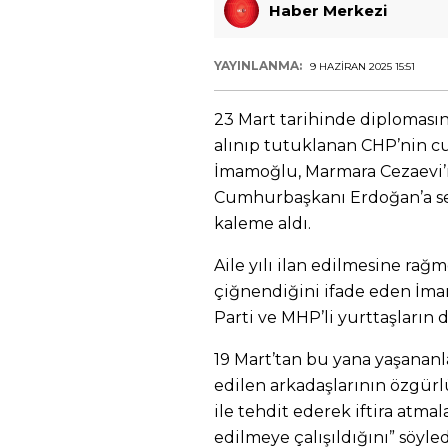
Haber Merkezi
YAYINLANMA:
9 HAZIRAN 2025 15:51
23 Mart tarihinde diplomasın
alınıp tutuklanan CHP’nin 
İmamoğlu, Marmara Cezaevi’
Cumhurbaşkanı Erdoğan’a ses
kaleme aldı.
Aile yılı ilan edilmesine rağm
çiğnendiğini ifade eden İm
Parti ve MHP’li yurttaşların 
19 Mart’tan bu yana yaşanan
edilen arkadaşlarının özgürlük
ile tehdit ederek iftira atmal
edilmeye çalışıldığını” söyled