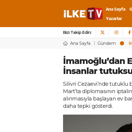
Ana Sayfa
Yazarlar
Bizi Takip Edin:
Ana Sayfa
Gündem
İ
İmamoğlu’dan E
İnsanlar tutuksu
Silivri Cezaevi’nde tutukl
Mart’ta diplomasının iptal
alınmasıyla başlayan ev bas
daha tepki gösterdi.