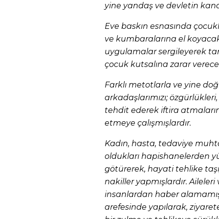
yine yandaş ve devletin kanal
Eve baskın esnasında çocukl
ve kumbaralarına el koyac
uygulamalar sergileyerek tar
çocuk kutsalına zarar verecek 
Farklı metotlarla ve yine doğ
arkadaşlarımızı; özgürlükleri, a
tehdit ederek iftira atmaları
etmeye çalışmışlardır.
Kadın, hasta, tedaviye muhta
oldukları hapishanelerden y
götürerek, hayati tehlike ta
nakiller yapmışlardır. Aileler
insanlardan haber alamamıştı
arefesinde yapılarak, ziyarete