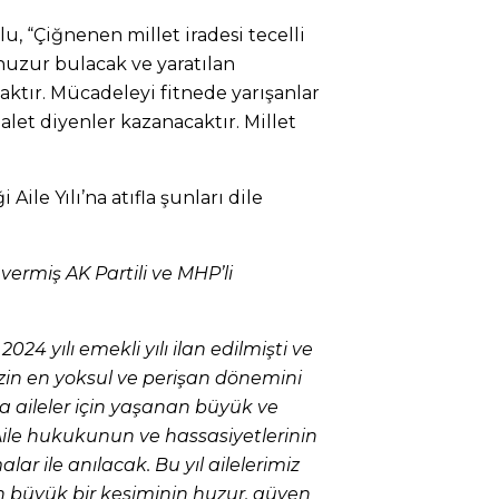
, “Çiğnenen millet iradesi tecelli
huzur bulacak ve yaratılan
ktır. Mücadeleyi fitnede yarışanlar
alet diyenler kazanacaktır. Millet
 Aile Yılı’na atıfla şunları dile
vermiş AK Partili ve MHP’li
i. 2024 yılı emekli yılı ilan edilmişti ve
mizin en yoksul ve perişan dönemini
 da aileler için yaşanan büyük ve
 Aile hukukunun ve hassasiyetlerinin
r ile anılacak. Bu yıl ailelerimiz
 büyük bir kesiminin huzur, güven