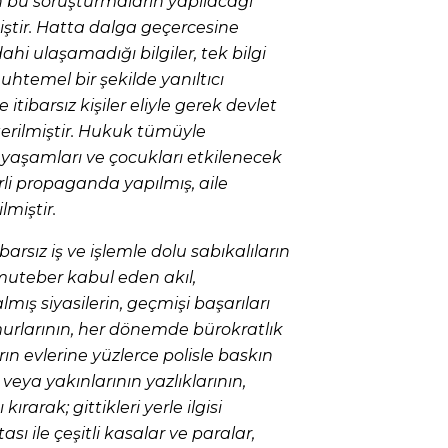
an bu soruşturmaların yapılacağı
iştir. Hatta dalga geçercesine
 dahi ulaşamadığı bilgiler, tek bilgi
htemel bir şekilde yanıltıcı
 itibarsız kişiler eliyle gerek devlet
erilmiştir. Hukuk tümüyle
ı, yaşamları ve çocukları etkilenecek
irli propaganda yapılmış, aile
lmiştir.
ibarsız iş ve işlemle dolu sabıkalıların
i muteber kabul eden akıl,
lmış siyasilerin, geçmişi başarıları
urlarının, her dönemde bürokratlık
ın evlerine yüzlerce polisle baskın
veya yakınlarının yazlıklarının,
kırarak; gittikleri yerle ilgisi
sı ile çeşitli kasalar ve paralar,