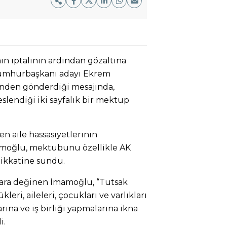
ın iptalinin ardından gözaltına
cumhurbaşkanı adayı Ekrem
nden gönderdiği mesajında,
lendiği iki sayfalık bir mektup
en aile hassasiyetlerinin
amoğlu, mektubunu özellikle AK
dikkatine sundu.
lara değinen İmamoğlu, “Tutsak
leri, aileleri, çocukları ve varlıkları
arına ve iş birliği yapmalarına ikna
i.