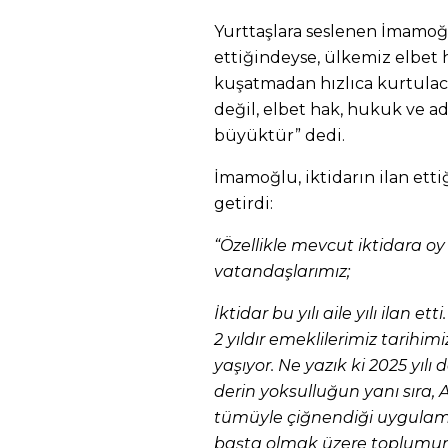
Yurttaşlara seslenen İmamoğlu
ettiğindeyse, ülkemiz elbet 
kuşatmadan hızlıca kurtulaca
değil, elbet hak, hukuk ve ad
büyüktür” dedi.
İmamoğlu, iktidarın ilan ettiği
getirdi:
“Özellikle mevcut iktidara oy 
vatandaşlarımız;
İktidar bu yılı aile yılı ilan ett
2 yıldır emeklilerimiz tarihi
yaşıyor. Ne yazık ki 2025 yılı
derin yoksulluğun yanı sıra,
tümüyle çiğnendiği uygulamala
başta olmak üzere toplumun