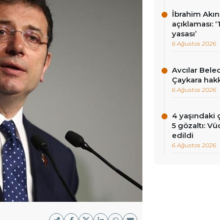
İbrahim Akın’
açıklaması: 
yasası’
6 Ağustos 2026
Avcılar Bele
Çaykara hakk
6 Ağustos 2026
4 yaşındaki
5 gözaltı: Vü
edildi
6 Ağustos 2026