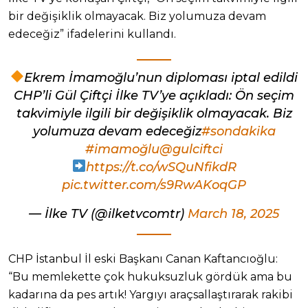
bir değişiklik olmayacak. Biz yolumuza devam
edeceğiz” ifadelerini kullandı.
Ekrem İmamoğlu’nun diploması iptal edildi
CHP’li Gül Çiftçi İlke TV’ye açıkladı: Ön seçim
takvimiyle ilgili bir değişiklik olmayacak. Biz
yolumuza devam edeceğiz
#sondakika
#imamoğlu
@gulciftci
https://t.co/wSQuNfikdR
pic.twitter.com/s9RwAKoqGP
— İlke TV (@ilketvcomtr)
March 18, 2025
CHP İstanbul İl eski Başkanı Canan Kaftancıoğlu:
“Bu memlekette çok hukuksuzluk gördük ama bu
kadarına da pes artık! Yargıyı araçsallaştırarak rakibi