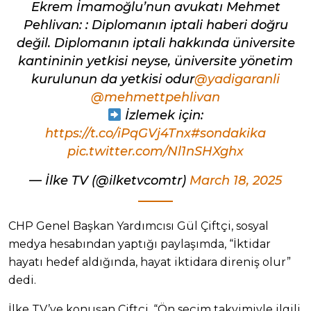
Ekrem İmamoğlu’nun avukatı Mehmet
Pehlivan: : Diplomanın iptali haberi doğru
değil. Diplomanın iptali hakkında üniversite
kantininin yetkisi neyse, üniversite yönetim
kurulunun da yetkisi odur
@yadigaranli
@mehmettpehlivan
İzlemek için:
https://t.co/iPqGVj4Tnx
#sondakika
pic.twitter.com/Nl1nSHXghx
— İlke TV (@ilketvcomtr)
March 18, 2025
CHP Genel Başkan Yardımcısı Gül Çiftçi, sosyal
medya hesabından yaptığı paylaşımda, “İktidar
hayatı hedef aldığında, hayat iktidara direniş olur”
dedi.
İlke TV’ye konuşan Çiftçi, “Ön seçim takvimiyle ilgili