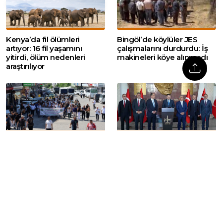
Kenya’da fil ölümleri
Bingöl’de köylüler JES
artıyor: 16 fil yaşamını
çalışmalarını durdurdu: İş
yitirdi, ölüm nedenleri
makineleri köye alınmadı
araştırılıyor
12 yıl sonra yeniden: Kox
Adalet Bakanı Akın Gürlek:
Festivali yürüyüşle başladı
‘Bembeyaz bir sayfa
açılacak’