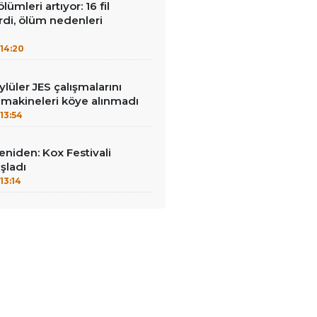
lümleri artıyor: 16 fil
irdi, ölüm nedenleri
14:20
lüler JES çalışmalarını
 makineleri köye alınmadı
13:54
yeniden: Kox Festivali
şladı
13:14