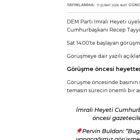
YAYINLANMA:
GÜNC
11 ŞUBAT 2026 16:57
DEM Parti İmralı Heyeti üyel
Cumhurbaşkanı Recep Tayyip
Sat 14:00’te başlayan görüşme
Görüşmeye dair yazılı açıkla
Görüşme öncesi heyette
Görüşme öncesinde basının s
temasın sürecin önemli bir a
İmralı Heyeti Cumhur
öncesi gazetecile
Pervin Buldan: “Bu
yapacağımız görüşmed