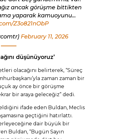
ız ancak görüşme bittikten
ıklama yaparak kamuoyunu…
r.com/Z3o821nObP
vcomtr)
February 11, 2026
cağını düşünüyoruz’
leri olacağını belirterek, “Süreç
umhurbaşkanı’yla zaman zaman bir
buçuk ay önce bir görüşme
rar bir araya geleceğiz” dedi.
eldiğini ifade eden Buldan, Meclis
masına geçtiğini hatırlattı.
erleyeceğine dair büyük bir
ren Buldan, “Bugün Sayın