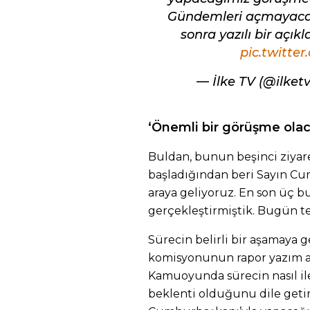
Gündemleri açmayacağ
sonra yazılı bir aç
pic.twitte
— İlke TV (@ilket
‘Önemli bir görüşme ola
Buldan, bunun beşinci ziyaret
başladığından beri Sayın C
araya geliyoruz. En son üç 
gerçekleştirmiştik. Bugün tek
Sürecin belirli bir aşamaya g
komisyonunun rapor yazım aşa
Kamuoyunda sürecin nasıl il
beklenti olduğunu dile geti