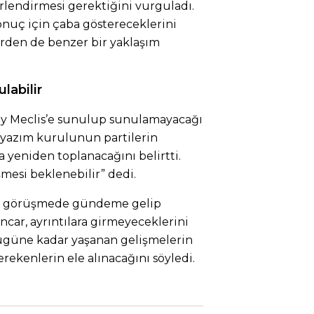
erlendirmesi gerektiğini vurguladı.
nuç için çaba göstereceklerini
lerden de benzer bir yaklaşım
labilir
ay Meclis’e sunulup sunulamayacağı
yazım kurulunun partilerin
yeniden toplanacağını belirtti.
şmesi beklenebilir” dedi.
ın görüşmede gündeme gelip
car, ayrıntılara girmeyeceklerini
 bugüne kadar yaşanan gelişmelerin
rekenlerin ele alınacağını söyledi.