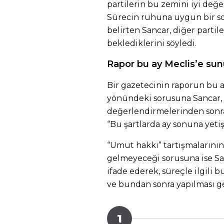
partilerin bu zemini iyi değ
Sürecin ruhuna uygun bir so
belirten Sancar, diğer parti
beklediklerini söyledi.
Rapor bu ay Meclis’e sunu
Bir gazetecinin raporun bu 
yönündeki sorusuna Sancar, 
değerlendirmelerinden sonra 
“Bu şartlarda ay sonuna yeti
“Umut hakkı” tartışmaların
gelmeyeceği sorusuna ise San
ifade ederek, süreçle ilgili
ve bundan sonra yapılması ge
1