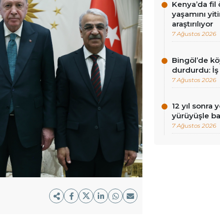
Kenya’da fil ö
yaşamını yit
araştırılıyor
7 Ağustos 2026
Bingöl’de köy
durdurdu: İş
7 Ağustos 2026
12 yıl sonra 
yürüyüşle ba
7 Ağustos 2026