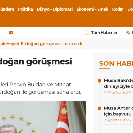
Gündem
Politika
Dünya – Diplomasi
Ekonomi – Emek
Kadın
Eko
Tüm Haberler
ralı Heyeti-Erdoğan görüşmesi sona erdi
rdoğan görüşmesi
SON HAB
Musa Baki’de
leri Pervin Buldan ve Mithat
dinleyiciyle
rdoğan ile görüşmesi sona erdi.
7 Ağustos 2026
Musa Anter d
için başvuru
7 Ağustos 2026