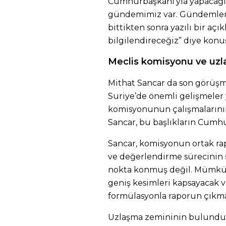
Cumhurbaşkanı’yla yapacağ
gündemimiz var. Gündemler
bittikten sonra yazılı bir a
bilgilendireceğiz” diye konu
Meclis komisyonu ve uz
Mithat Sancar da son görüş
Suriye’de önemli gelişmeler y
komisyonunun çalışmalarının
Sancar, bu başlıkların Cumhur
Sancar, komisyonun ortak rapo
ve değerlendirme sürecinin
nokta konmuş değil. Mümkün
geniş kesimleri kapsayacak v
formülasyonla raporun çıkmas
Uzlaşma zemininin bulundu