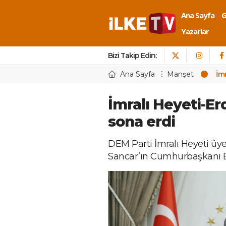
Ana Sayfa
Yazarlar
Bizi Takip Edin:
Ana Sayfa
Manşet
İm
İmralı Heyeti-E
sona erdi
DEM Parti İmralı Heyeti üye
Sancar’ın Cumhurbaşkanı E