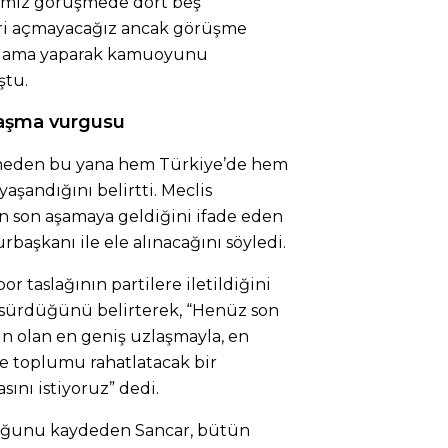
ımız görüşmede dört beş
i açmayacağız ancak görüşme
çıklama yaparak kamuoyunu
ştu.
laşma vurgusu
meden bu yana hem Türkiye’de hem
aşandığını belirtti. Meclis
 son aşamaya geldiğini ifade eden
başkanı ile ele alınacağını söyledi.
r taslağının partilere iletildiğini
 sürdüğünü belirterek, “Henüz son
 olan en geniş uzlaşmayla, en
e toplumu rahatlatacak bir
ını istiyoruz” dedi.
ğunu kaydeden Sancar, bütün