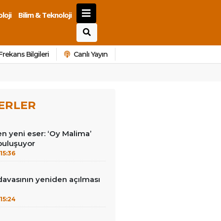
loji
Bilim & Teknoloji
Frekans Bilgileri
Canlı Yayın
ERLER
n yeni eser: ‘Oy Malima’
 buluşuyor
15:36
avasının yeniden açılması
15:24