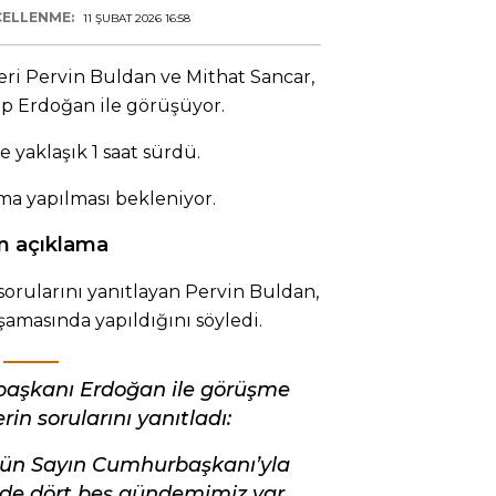
ELLENME:
11 ŞUBAT 2026 16:58
eri Pervin Buldan ve Mithat Sancar,
 Erdoğan ile görüşüyor.
 yaklaşık 1 saat sürdü.
ma yapılması bekleniyor.
n açıklama
orularını yanıtlayan Pervin Buldan,
şamasında yapıldığını söyledi.
başkanı Erdoğan ile görüşme
rin sorularını yanıtladı:
gün Sayın Cumhurbaşkanı’yla
e dört beş gündemimiz var.