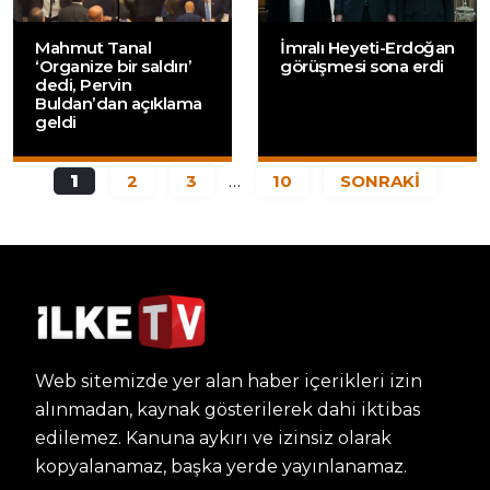
Mahmut Tanal
İmralı Heyeti-Erdoğan
‘Organize bir saldırı’
görüşmesi sona erdi
dedi, Pervin
Buldan’dan açıklama
geldi
1
2
3
…
10
SONRAKİ
Web sitemizde yer alan haber içerikleri izin
alınmadan, kaynak gösterilerek dahi iktibas
edilemez. Kanuna aykırı ve izinsiz olarak
kopyalanamaz, başka yerde yayınlanamaz.