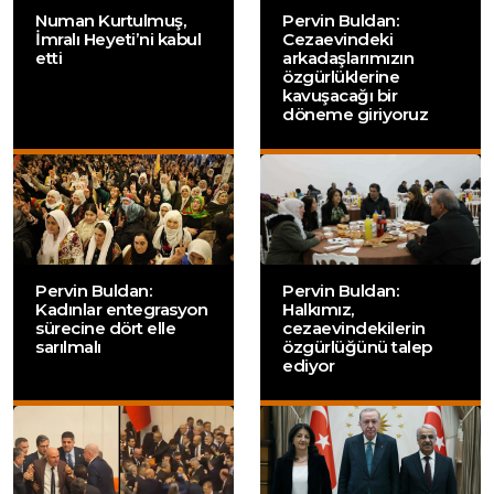
Numan Kurtulmuş,
Pervin Buldan:
İmralı Heyeti’ni kabul
Cezaevindeki
etti
arkadaşlarımızın
özgürlüklerine
kavuşacağı bir
döneme giriyoruz
Pervin Buldan:
Pervin Buldan:
Kadınlar entegrasyon
Halkımız,
sürecine dört elle
cezaevindekilerin
sarılmalı
özgürlüğünü talep
ediyor