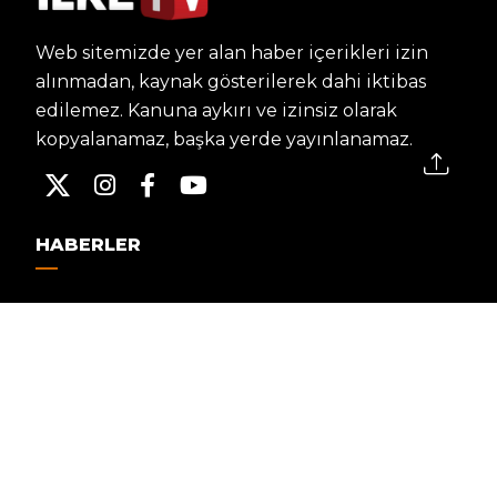
Web sitemizde yer alan haber içerikleri izin
alınmadan, kaynak gösterilerek dahi iktibas
edilemez. Kanuna aykırı ve izinsiz olarak
kopyalanamaz, başka yerde yayınlanamaz.
HABERLER
Dünya – Diplomasi
Kültür Sanat
Ekonomi – Emek
Bilim & Teknoloji
Spor