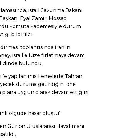
klamasında, İsrail Savunma Bakanı
Başkanı Eyal Zamir, Mossad
 ordu komuta kademesiyle durum
ğı bildirildi.
irmesi toplantısında İran’ın
ney, İsrail’e füze fırlatmaya devam
didinde bulundu.
ail’e yapılan misillemelerle Tahran
deyecek duruma getirdiğini öne
nın plana uygun olarak devam ettiğini
emli ölçüde hasar oluştu’
 Ben Gurion Uluslararası Havalimanı
atıldı.