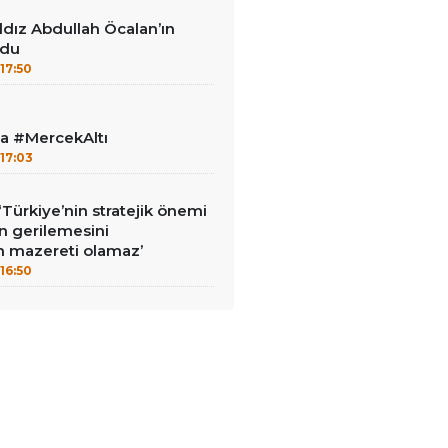
ıldız Abdullah Öcalan’ın
udu
17:50
la #MercekAltı
17:03
‘Türkiye’nin stratejik önemi
n gerilemesini
 mazereti olamaz’
16:50