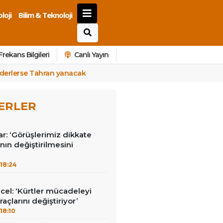
loji
Bilim & Teknoloji
Frekans Bilgileri
Canlı Yayın
 ederlerse Tahran yanacak
ERLER
r: ‘Görüşlerimiz dikkate
nın değiştirilmesini
18:24
el: ‘Kürtler mücadeleyi
raçlarını değiştiriyor’
18:10