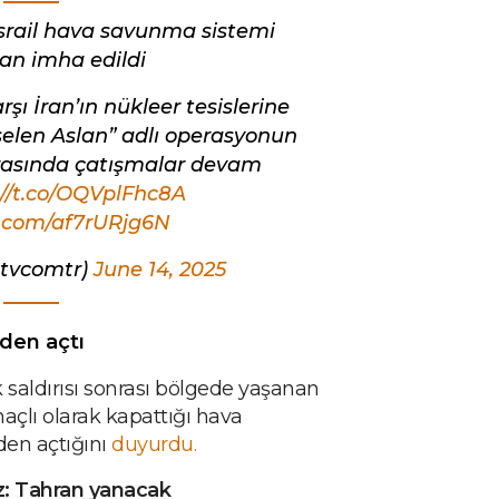
İsrail hava savunma sistemi
dan imha edildi
rşı İran’ın nükleer tesislerine
kselen Aslan” adlı operasyonun
arasında çatışmalar devam
://t.co/OQVplFhc8A
r.com/af7rURjg6N
etvcomtr)
June 14, 2025
den açtı
ik saldırısı sonrası bölgede yaşanan
açlı olarak kapattığı hava
den açtığını
duyurdu.
z: Tahran yanacak