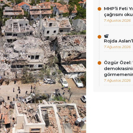
MHP’li Feti Y
çağrısını ok
7 Ağustos 2026
Rojda Aslan’
7 Ağustos 2026
Özgür Özel: 
demokrasini
görmemenin
7 Ağustos 2026