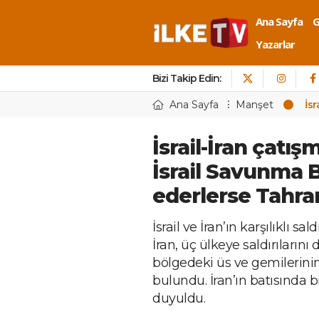
Ana Sayfa
Yazarlar
Bizi Takip Edin:
Ana Sayfa
Manşet
İs
İsrail-İran çatış
İsrail Savunma
ederlerse Tahr
İsrail ve İran’ın karşılıklı sa
İran, üç ülkeye saldırıların
bölgedeki üs ve gemilerinin
bulundu. İran’ın batısında 
duyuldu.