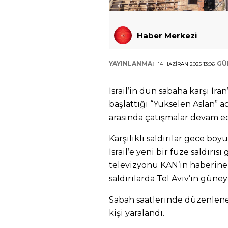
Haber Merkezi
YAYINLANMA:
GÜ
14 HAZIRAN 2025 13:06
İsrail’in dün sabaha karşı İra
başlattığı “Yükselen Aslan” 
arasında çatışmalar devam ed
Karşılıklı saldırılar gece boy
İsrail’e yeni bir füze saldırısı
televizyonu KAN’ın haberine g
saldırılarda Tel Aviv’in güney
Sabah saatlerinde düzenlenen 
kişi yaralandı.