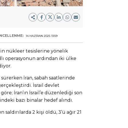
NCELLENME:
14 HAZIRAN 2025 13:59
n’ın nükleer tesislerine yönelik
adlı operasyonun ardından iki ülke
iyor.
u sürerken İran, sabah saatlerinde
 gerçekleştirdi. İsrail devlet
öre; İran’ın İsrail’e düzenlediği son
indeki bazı binalar hedef alındı.
saldırılarda 2 kişi öldü, 3’ü ağır 21