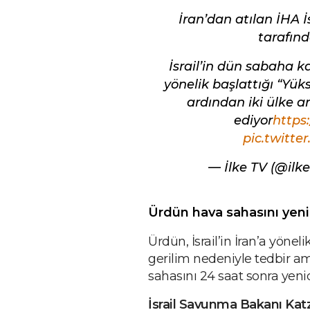
İran’dan atılan İHA 
tarafın
İsrail’in dün sabaha ka
yönelik başlattığı “Yü
ardından iki ülke 
ediyor
https
pic.twitte
— İlke TV (@ilk
Ürdün hava sahasını yeni
Ürdün, İsrail’in İran’a yönel
gerilim nedeniyle tedbir am
sahasını 24 saat sonra yeni
İsrail Savunma Bakanı Kat