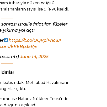
kşam itibarıyla düzenlediği 6
yaralananların sayısı ise 91’e yükseldi.
sonrası İsrail’e fırlatılan füzeler
e yıkıma yol açtı
er
https://t.co/OQVplFhc8A
r.com/EKEBp35Vjv
etvcomtr)
June 14, 2025
ldırılar
n’ın batısındaki Mehrabad Havalimanı
ngınlar çıktı.
urumu ise Natanz Nükleer Tesisi’nde
ı olduğunu açıkladı.