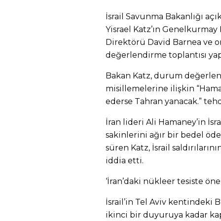
İsrail Savunma Bakanlığı açı
Yisrael Katz’ın Genelkurmay 
Direktörü David Barnea ve
değerlendirme toplantısı yaptı
Bakan Katz, durum değerlend
misillemelerine ilişkin “Hama
ederse Tahran yanacak.” teh
İran lideri Ali Hamaney’in İsr
sakinlerini ağır bir bedel ö
süren Katz, İsrail saldırıları
iddia etti.
‘İran’daki nükleer tesiste ön
İsrail’in Tel Aviv kentindeki
ikinci bir duyuruya kadar kap