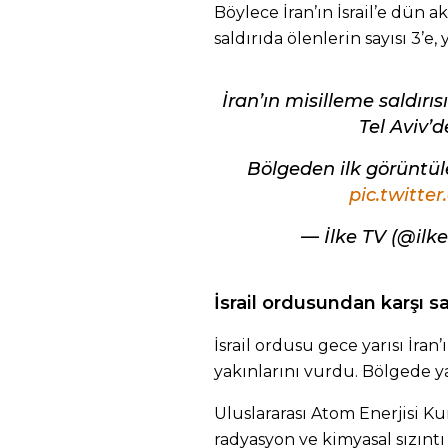
Böylece İran’ın İsrail’e dün a
saldırıda ölenlerin sayısı 3’e, 
İran’ın misilleme saldırısı 
Tel Aviv’d
Bölgeden ilk görüntül
pic.twitte
— İlke TV (@ilk
İsrail ordusundan karşı sa
İsrail ordusu gece yarısı İra
yakınlarını vurdu. Bölgede ya
Uluslararası Atom Enerjisi K
radyasyon ve kimyasal sızınt