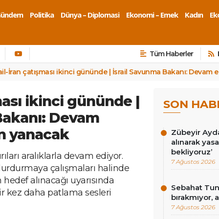
Gündem
Politika
Dünya – Diplomasi
Ekonomi – Emek
Kadın
Eko
Tüm Haberler
rail-İran çatışması ikinci gününde | İsrail Savunma Bakanı: Devam
ması ikinci gününde |
SON HAB
 Bakanı: Devam
an yanacak
Zübeyir Ayda
alınarak yasa
bekliyoruz’
ldırıları aralıklarla devam ediyor.
7 Ağustos 2026
ı durdurmaya çalışmaları halinde
 hedef alınacağı uyarısında
Sebahat Tunc
bir kez daha patlama sesleri
bırakmıyor, a
7 Ağustos 2026