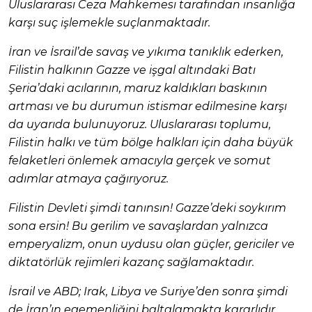
Uluslararası Ceza Mahkemesi tarafından insanlığa
karşı suç işlemekle suçlanmaktadır.
İran ve İsrail’de savaş ve yıkıma tanıklık ederken,
Filistin halkının Gazze ve işgal altındaki Batı
Şeria’daki acılarının, maruz kaldıkları baskının
artması ve bu durumun istismar edilmesine karşı
da uyarıda bulunuyoruz. Uluslararası toplumu,
Filistin halkı ve tüm bölge halkları için daha büyük
felaketleri önlemek amacıyla gerçek ve somut
adımlar atmaya çağırıyoruz.
Filistin Devleti şimdi tanınsın! Gazze’deki soykırım
sona ersin! Bu gerilim ve savaşlardan yalnızca
emperyalizm, onun uydusu olan güçler, gericiler ve
diktatörlük rejimleri kazanç sağlamaktadır.
İsrail ve ABD; Irak, Libya ve Suriye’den sonra şimdi
de İran’ın egemenliğini baltalamakta kararlıdır.