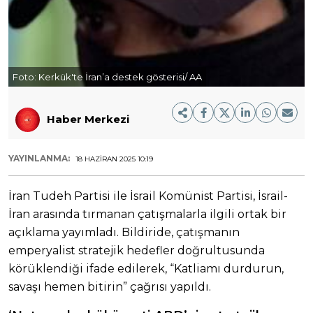
Foto:
Kerkük'te İran’a destek gösterisi/ AA
Haber Merkezi
YAYINLANMA:
18 HAZIRAN 2025 10:19
İran Tudeh Partisi ile İsrail Komünist Partisi, İsrail-
İran arasında tırmanan çatışmalarla ilgili ortak bir
açıklama yayımladı. Bildiride, çatışmanın
emperyalist stratejik hedefler doğrultusunda
körüklendiği ifade edilerek, “Katliamı durdurun,
savaşı hemen bitirin” çağrısı yapıldı.