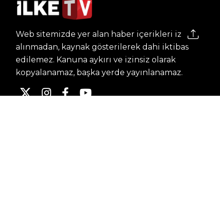
Web sitemizde yer alan haber içerikleri izin
alınmadan, kaynak gösterilerek dahi iktibas
edilemez. Kanuna aykırı ve izinsiz olarak
kopyalanamaz, başka yerde yayınlanamaz.
HABERLER
Dünya – Diplomasi
Kültür Sanat
Ekonomi – Emek
Bilim & Teknoloji