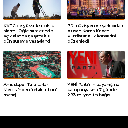
KKTC’de yüksek sıcaklık
70 müzisyen ve şarkıcıdan
alarmı: Öğle saatlerinde
oluşan Koma Keçen
açık alanda çalışmak 10
Kurdistane ilk konserini
gün süreyle yasaklandı
düzenledi
Amedspor Taraftarlar
YENİ Parti’nin dayanışma
Meclisi’nden ‘ortak tribün’
kampanyasına 7 günde
mesajı
283 milyon lira bağış