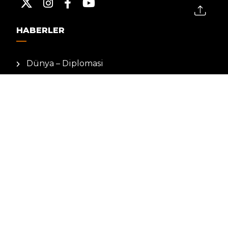
HABERLER
Dünya – Diplomasi
Kültür Sanat
Ekonomi – Emek
Bilim & Teknoloji
Spor
KVKK BILGILENDIRMESI
Kamera Aydınlatma Metni
Hizmet Şartları